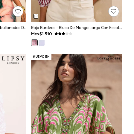
Blusa De Cuello En V Con Mangas Abullonadas De Love & Roses
Rojo Burdeos - Blusa De Manga Larga Con Escote En V Y Lazo Bordado Con Estampado De Rayas "Love & Roses"
Mex$1.510
NUEVO EN