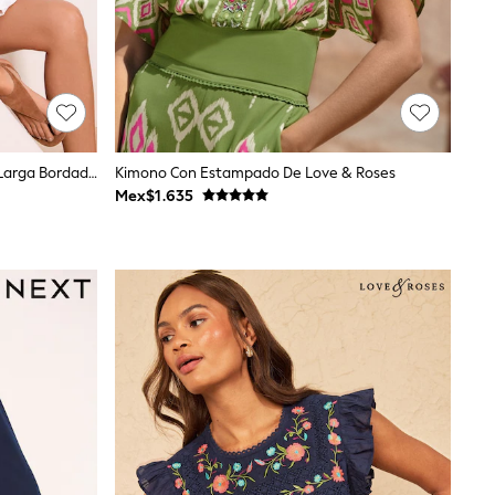
Blanco 3D Floral - Blusa De Manga Larga Bordada Lipsy 3/4
Kimono Con Estampado De Love & Roses
Mex$1.635