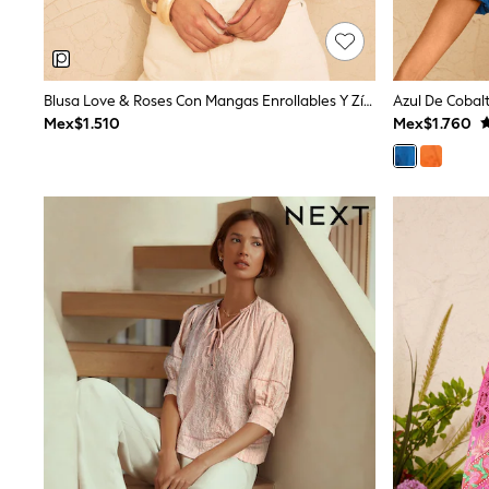
Trending: Clogs
Toy Story
Pokemon
Spiderman
THE SET
Blusa Love & Roses Con Mangas Enrollables Y Zíper Frontal.
Shop All Clothing
Mex$1.510
Mex$1.760
Babygrows & Sleepsuits
Bodysuits & Vests
Coats & Jackets
Jeans
Joggers
Knitwear
Nightwear & Pyjamas
Schoolwear
Sets & Outfits
Shirts & Polos
Shorts
Sportswear
Suits & Waistcoats
Sweatshirts & Hoodies
Swimwear
T-Shirts
Tops
Pants & Chinos