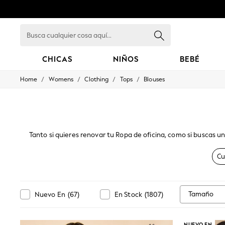
Busca
cualquier
cosa
aquí...
CHICAS
NIÑOS
BEBÉ
/
/
/
/
Home
Womens
Clothing
Tops
Blouses
GIRLS
New in
New: Next
Trending: Top & Short Sets
Trending: Clogs
Toy Story
Tanto si quieres renovar tu Ropa de oficina, como si buscas un
Summer Dresses
Con estilos que van desde el
satén
sedoso y sofisticado h
THE SET
estampados florales junto con estampados llamativos u opta p
Cu
0-2 Years
con botones, cuello con lazo y escotes tradicionales redond
3-5 Years
6-8 Years
9-11 Years
Tamaño
Nuevo En
(
67
)
En Stock
(
1807
)
12-14 Years
15+ Years
All Clothing
NUEVO EN