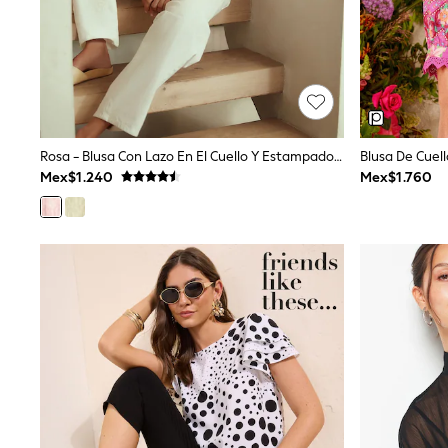
All Holiday Shop
Tops & T-Shirts
Shorts
Sandals & Sliders
Rash Vests
Sun Safe Swimwear
Sun Hats & Caps
Shop All Footwear
Rosa - Blusa Con Lazo En El Cuello Y Estampado Cachemira Bordado
Baby & Toddler
Mex$1.240
Mex$1.760
Boots & Wellies
School Shoes
Sneakers
Underwear & Socks
All Underwear
Pyjamas
Slippers
Socks
All Accessories
Bags
Hats
Shop All Boys
Sneakers
Hoodies & Sweatshirts