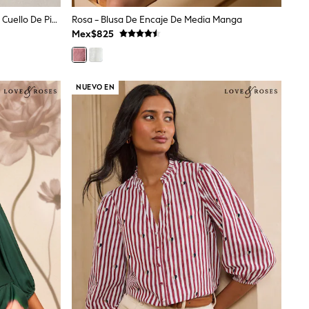
Negro - Blusa De Manga Larga Con Cuello De Pico Overhead.
Rosa - Blusa De Encaje De Media Manga
Mex$825
NUEVO EN