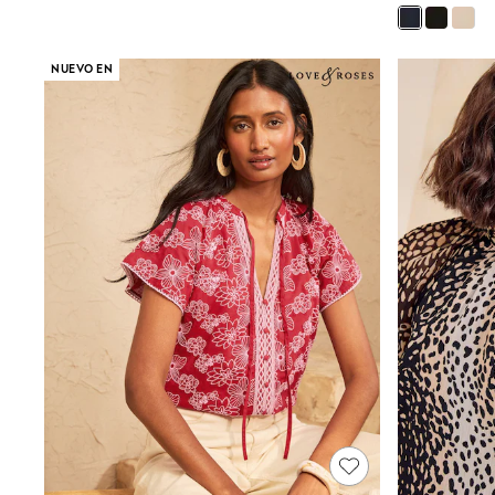
Rash Vests
Sun Safe Swimwear
Sun Hats & Caps
NUEVO EN
Shop All Footwear
Sliders
Sneakers & Pumps
First Walkers
Boots
School Shoes
Half Sizes
Wellies
Wide Fit
New in
Summer Dresses
Occasion and Party Dresses
Floral Dresses
Sequin Dresses
Short Sleeve Dresses
Longsleeve Dresses
100% Cotton Dresses
Long Sleeve
Short Sleeve
Printed T-Shirts
Plain T-Shirts