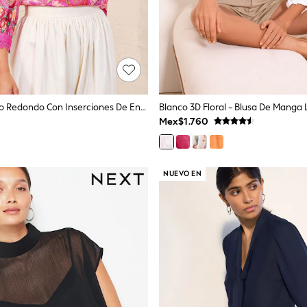
Blusa De Cuello Redondo Con Inserciones De Encaje Y Estampado Floral "Love & Roses"
Mex$1.760
NUEVO EN