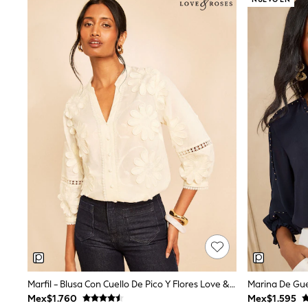
Babygrows & Sleepsuits
Bodysuits & Vests
Coats & Jackets
Dresses
Jeans
Jumpsuits & Playsuits
Knitwear
Nightwear & Pyjamas
Trousers & Leggings
Schoolwear
Sets & Outfits
Shirts & Blouses
Shorts & Skirts
Sportswear
Sweatshirts & Hoodies
Swimwear
T-Shirts
Tops
All Holiday Shop
Tops
Dresses
Shorts
Marfil - Blusa Con Cuello De Pico Y Flores Love & Roses 3D
Skirts
Mex$1.760
Mex$1.595
Sandals & Sliders