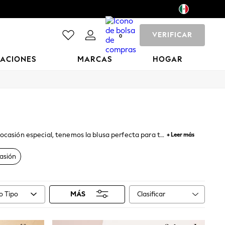
VERIFICAR
0
CACIONES
MARCAS
HOGAR
ocasión especial, tenemos la blusa perfecta para ti.
+ Leer más
 mujer entre las que elegir. Explora divertidos
nes de manga larga y corta en una mezcla de estilos
asión
dale un toque más glamuroso con unos pantalones de
Clasificar
 Tipo
MÁS