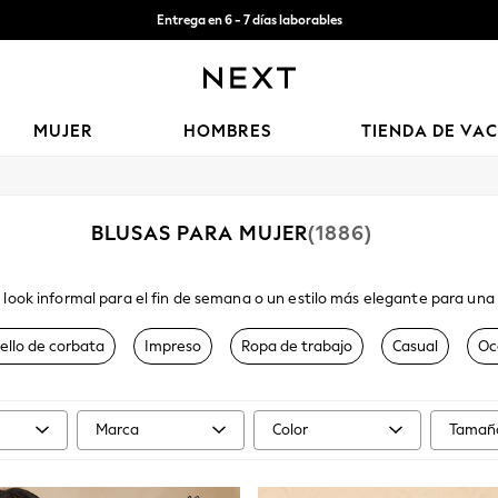
Entrega en 6 - 7 días laborables
Aceptamos
MUJER
HOMBRES
TIENDA DE VA
BLUSAS PARA MUJER
(1886)
 look informal para el fin de semana o un estilo más elegante para una 
asta el sensual y transparente, tenemos una amplia gama de blusas para
or una combinación de colores lisos o el tradicional
blanco
. Con opcio
ello de corbata
Impreso
Ropa de trabajo
Casual
Oc
os y en V. Combínalo con pantalones sartoriales para ir al trabajo o 
piel sintética y tacos para un look de noche.
Marca
Color
Tamaño