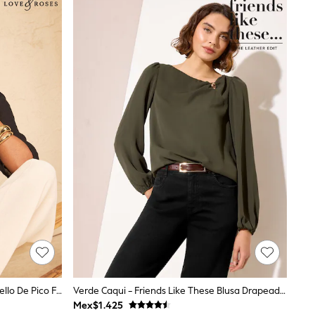
Negro - Blusa Love & Roses Con Cuello De Pico Festoneado Y Mangas Acampanadas
Verde Caqui - Friends Like These Blusa Drapeada Con Detalles De Herrajes Y Manga Larga
Mex$1.425