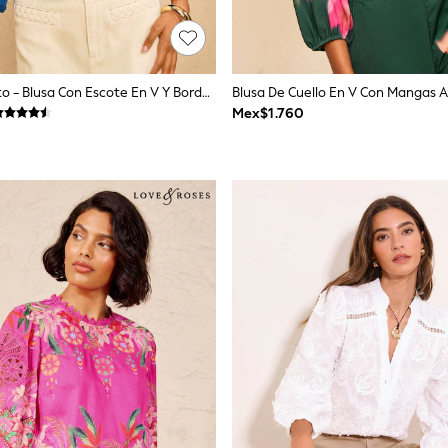
Azul De Cobalto - Blusa Con Escote En V Y Bordado Love & Roses
Mex$1.760