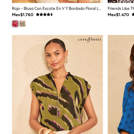
Multipacks
Rojo - Blusa Con Escote En V Y Bordado Floral Love & Roses
All Underwear
Mex$1.760
Mex$1.470
Pyjamas
Slippers
Socks & Tights
All Bags & Accessories
Bags
Shop all
Hoodies & Sweatshirts
T-Shirts & Vests
Leggings, Joggers & Shorts
Swim
Hats, Gloves & Scarves
BOYS
0-2 Years
3-5 Years
6-8 Years
9-11 Years
12-14 Years
15+ Years
All Boy's New In
Boys' New In
Trending: Top & Short Sets