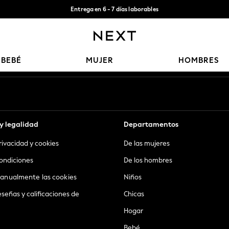
Entrega en 6 - 7 días laborables
Aceptamos
Nuestras redes sociales
BEBÉ
MUJER
HOMBRES
y legalidad
Departamentos
privacidad y cookies
De las mujeres
ondiciones
De los hombres
anualmente las cookies
Niños
eseñas y calificaciones de
Chicas
Hogar
Bebé