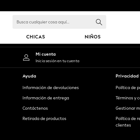
An error occurred on client
Busca
cualquier
cosa
CHICAS
NIÑOS
aquí...
GIRLS
Mi cuenta
New in
Inicia sesión en tu cuenta
New: Next
Trending: Top & Short Sets
Ayuda
Privacidad 
Trending: Clogs
Información de devoluciones
Política de 
Toy Story
Summer Dresses
Información de entrega
Términos y c
THE SET
Contáctenos
Gestionar m
0-2 Years
Retirada de productos
Política de r
3-5 Years
clientes
6-8 Years
9-11 Years