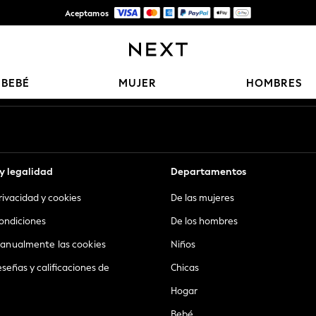
Aceptamos
Entrega gratis en pedidos superiores a Mex$1,500* | Impuestos pagados
Nuestras redes sociales
BEBÉ
MUJER
HOMBRES
y legalidad
Departamentos
privacidad y cookies
De las mujeres
ondiciones
De los hombres
anualmente las cookies
Niños
eseñas y calificaciones de
Chicas
Hogar
Bebé