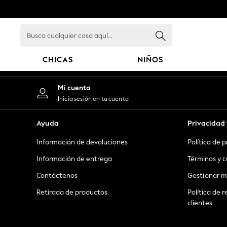
An error occurred on client
Busca
cualquier
cosa
CHICAS
NIÑOS
aquí...
GIRLS
Mi cuenta
New in
Inicia sesión en tu cuenta
New: Next
Trending: Top & Short Sets
Ayuda
Privacidad 
Trending: Clogs
Información de devoluciones
Política de 
Toy Story
Summer Dresses
Información de entrega
Términos y c
THE SET
Contáctenos
Gestionar m
0-2 Years
Retirada de productos
Política de r
3-5 Years
clientes
6-8 Years
9-11 Years