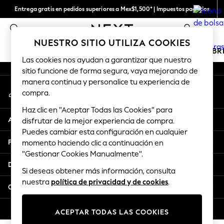
Entrega gratis en pedidos superiores a Mex$1,500* | Impuestos pagados
An error occurred on client
Entrega en 6 - 7 días laborables
0
Nuestras redes sociales
NUESTRO SITIO UTILIZA COOKIES
CHICAS
NIÑOS
BEBÉ
MUJER
HOMBR
Las cookies nos ayudan a garantizar que nuestro
sitio funcione de forma segura, vaya mejorando de
GIRLS
manera continua y personalice tu experiencia de
Mi cuenta
New in
compra.
Inicia sesión en tu cuenta
New: Next
Haz clic en "Aceptar Todas las Cookies" para
Trending: Top & Short Sets
Ayuda
disfrutar de la mejor experiencia de compra.
Trending: Clogs
Puedes cambiar esta configuración en cualquier
Toy Story
Privacidad y legalidad
momento haciendo clic a continuación en
Summer Dresses
"Gestionar Cookies Manualmente".
THE SET
Departamentos
Si deseas obtener más información, consulta
0-2 Years
nuestra
política de privacidad y de cookies
.
3-5 Years
Otros servicios
6-8 Years
9-11 Years
© 2026 Next Retail Ltd. Todos los derechos reservados.
ACEPTAR TODAS LAS COOKIES
12-14 Years