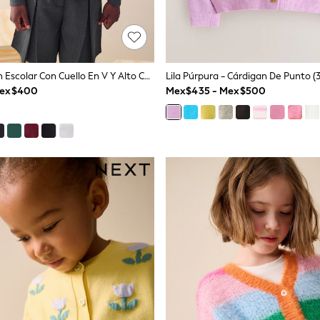
Gris - Cárdigan Escolar Con Cuello En V Y Alto Contenido De Algodón (3-16años)
Lila Púrpura - Cárdigan De Punto 
Mex$400
Mex$435 - Mex$500