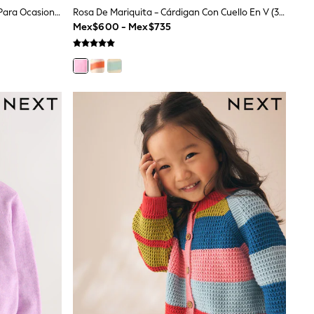
Crudo - Cárdigan Bolero De Punto Para Ocasiones Especiales (3 Meses-16 Años)
Rosa De Mariquita - Cárdigan Con Cuello En V (3meses -7años)
Mex$600 - Mex$735