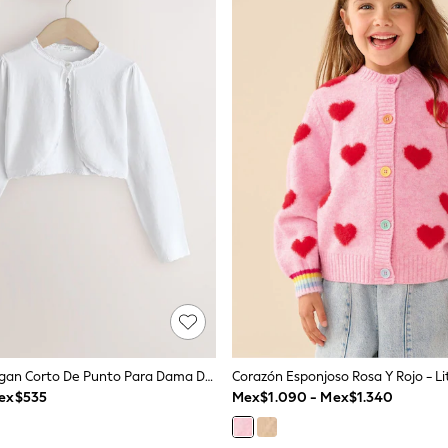
Blanco - Cárdigan Corto De Punto Para Dama De Honor (3meses-16años)
ex$535
Mex$1.090 - Mex$1.340