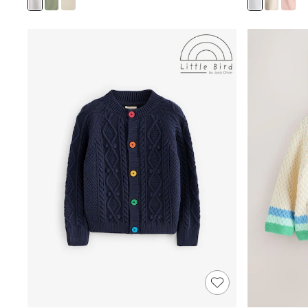
Rash Vests
Sun Safe Swimwear
Sun Hats & Caps
Shop All Footwear
Sliders
Sneakers & Pumps
First Walkers
Boots
School Shoes
Half Sizes
Wellies
Wide Fit
New in
Summer Dresses
Occasion and Party Dresses
Floral Dresses
Sequin Dresses
Short Sleeve Dresses
Longsleeve Dresses
100% Cotton Dresses
Long Sleeve
Short Sleeve
Printed T-Shirts
Plain T-Shirts