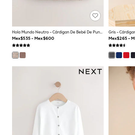
Trending: Clogs
Toy Story
Pokemon
Spiderman
THE SET
Shop All Clothing
Hola Mundo Neutro - Cárdigan De Bebé De Punto Bordado
Babygrows & Sleepsuits
Mex$535 - Mex$600
Mex$265 - 
Bodysuits & Vests
Coats & Jackets
Jeans
Joggers
Knitwear
Nightwear & Pyjamas
Schoolwear
Sets & Outfits
Shirts & Polos
Shorts
Sportswear
Suits & Waistcoats
Sweatshirts & Hoodies
Swimwear
T-Shirts
Tops
Pants & Chinos