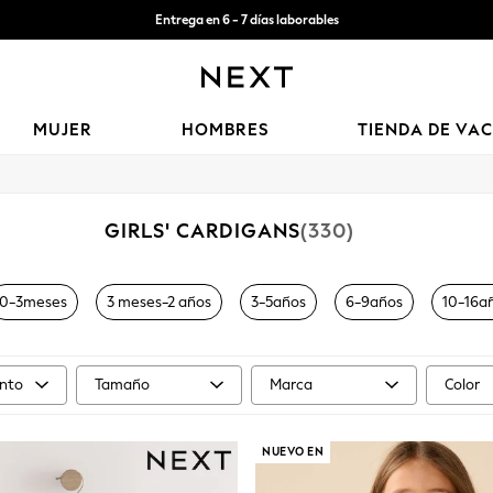
Aceptamos
Entrega gratis en pedidos superiores a Mex$1,500* | Impuestos pagados
MUJER
HOMBRES
TIENDA DE VA
GIRLS' CARDIGANS
(330)
0-3meses
3 meses-2 años
3-5años
6-9años
10-16a
nto
Tamaño
Marca
Color
NUEVO EN