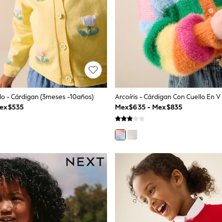
llo - Cárdigan (3meses -10años)
Arcoíris - Cárdigan Con Cuello En V
Mex$535
Mex$635 - Mex$835