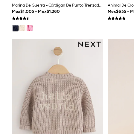
Multipacks
Marina De Guerra - Cárdigan De Punto Trenzado De Algodón Little Bird By Jools Oliver
All Underwear
Mex$1.005 - Mex$1.260
Mex$635 - 
Pyjamas
Slippers
Socks & Tights
All Bags & Accessories
Bags
Shop all
Hoodies & Sweatshirts
T-Shirts & Vests
Leggings, Joggers & Shorts
Swim
Hats, Gloves & Scarves
BOYS
0-2 Years
3-5 Years
6-8 Years
9-11 Years
12-14 Years
15+ Years
All Boy's New In
Boys' New In
Trending: Top & Short Sets