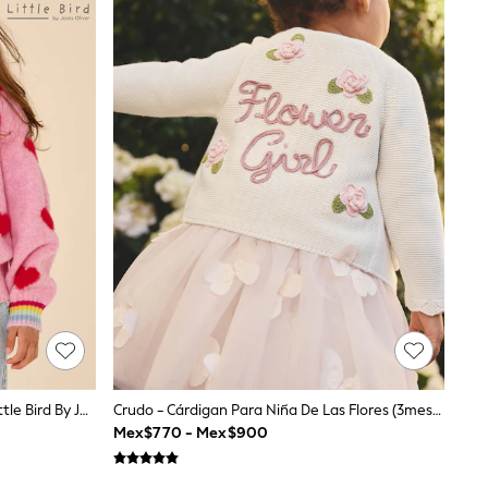
Corazón Esponjoso Rosa Y Rojo - Little Bird By Jools Oliver Cardigan
Crudo - Cárdigan Para Niña De Las Flores (3meses-7años)
Mex$770 - Mex$900