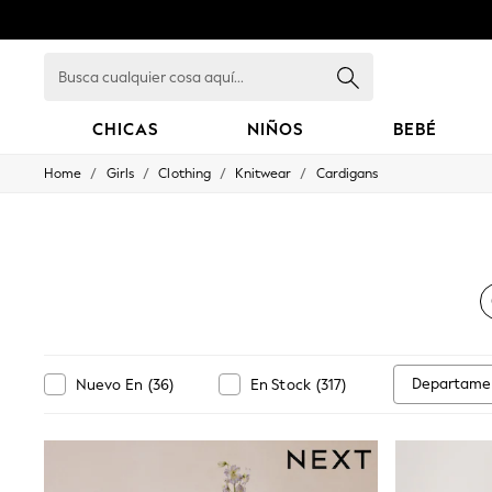
Busca
cualquier
cosa
aquí...
CHICAS
NIÑOS
BEBÉ
/
/
/
/
Home
Girls
Clothing
Knitwear
Cardigans
GIRLS
New in
New: Next
Trending: Top & Short Sets
Trending: Clogs
Toy Story
Summer Dresses
THE SET
0-2 Years
3-5 Years
Departame
Nuevo En
(
36
)
En Stock
(
317
)
6-8 Years
9-11 Years
12-14 Years
15+ Years
All Clothing