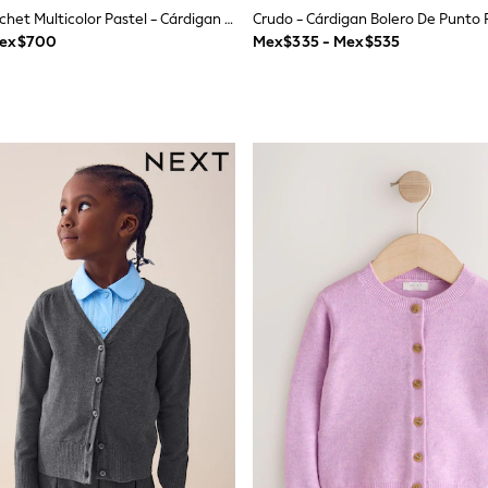
Animal De Crochet Multicolor Pastel - Cárdigan De Punto Para Bebé (0meses -2años)
Mex$700
Mex$335 - Mex$535