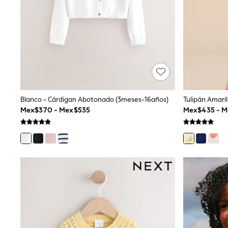
All Holiday Shop
Tops & T-Shirts
Shorts
Sandals & Sliders
Rash Vests
Sun Safe Swimwear
Sun Hats & Caps
Shop All Footwear
Baby & Toddler
Boots & Wellies
Blanco - Cárdigan Abotonado (3meses-16años)
Tulipán Amari
School Shoes
Mex$370 - Mex$535
Mex$435 - 
Sneakers
Underwear & Socks
All Underwear
Pyjamas
Slippers
Socks
All Accessories
Bags
Hats
Shop All Boys
Sneakers
Hoodies & Sweatshirts