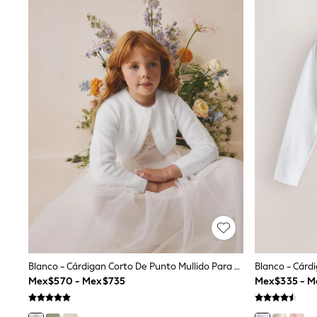
Babygrows & Sleepsuits
Bodysuits & Vests
Coats & Jackets
Dresses
Jeans
Jumpsuits & Playsuits
Knitwear
Nightwear & Pyjamas
Trousers & Leggings
Schoolwear
Sets & Outfits
Shirts & Blouses
Shorts & Skirts
Sportswear
Sweatshirts & Hoodies
Swimwear
T-Shirts
Tops
All Holiday Shop
Tops
Blanco - Cárdigan Corto De Punto Mullido Para Dama De Honor (12meses-16años)
Dresses
Mex$570 - Mex$735
Mex$335 - M
Shorts
Skirts
Sandals & Sliders