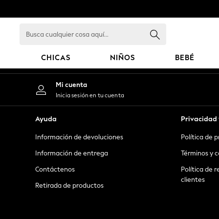
An error occurred on client
Busca
cualquier
cosa
CHICAS
NIÑOS
BEBÉ
aquí...
GIRLS
Mi cuenta
New in
Inicia sesión en tu cuenta
New: Next
Trending: Top & Short Sets
Ayuda
Privacidad 
Trending: Clogs
Información de devoluciones
Política de 
Toy Story
Summer Dresses
Información de entrega
Términos y c
THE SET
Contáctenos
Política de r
0-2 Years
clientes
Retirada de productos
3-5 Years
6-8 Years
9-11 Years