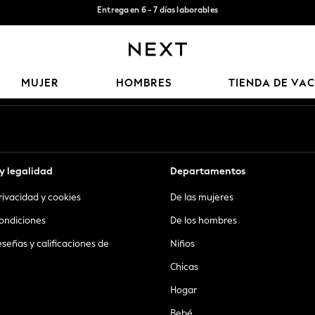
Entrega gratis en pedidos superiores a Mex$1,500* | Impuestos pagados
Aceptamos
Nuestras redes sociales
MUJER
HOMBRES
TIENDA DE VA
y legalidad
Departamentos
privacidad y cookies
De las mujeres
ondiciones
De los hombres
eseñas y calificaciones de
Niños
Chicas
Hogar
Bebé