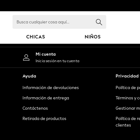
An error occurred on client
Busca
cualquier
cosa
CHICAS
NIÑOS
aquí...
GIRLS
Mi cuenta
New in
Inicia sesión en tu cuenta
New: Next
Trending: Top & Short Sets
Ayuda
Privacidad 
Trending: Clogs
Información de devoluciones
Política de 
Toy Story
Summer Dresses
Información de entrega
Términos y c
THE SET
Contáctenos
Gestionar m
0-2 Years
Retirada de productos
Política de r
3-5 Years
clientes
6-8 Years
9-11 Years