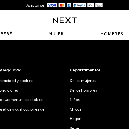
Aceptamos
Entrega gratis en pedidos superiores a Mex$1,500* | Impuestos pagados
Nuestras redes sociales
BEBÉ
MUJER
HOMBRES
y legalidad
Departamentos
privacidad y cookies
De las mujeres
ondiciones
De los hombres
anualmente las cookies
Niños
eseñas y calificaciones de
Chicas
Hogar
Bebé