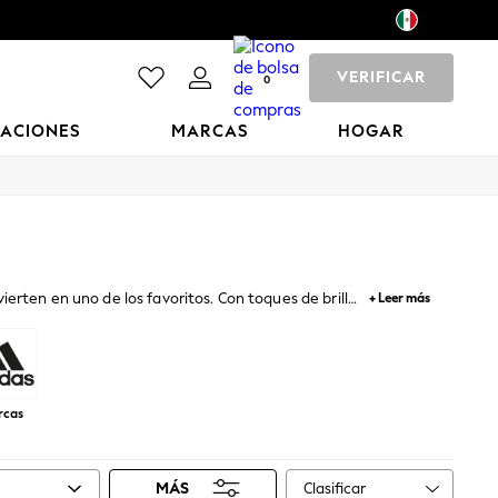
VERIFICAR
0
CACIONES
MARCAS
HOGAR
erten en uno de los favoritos. Con toques de brillo,
+ Leer más
Converse. Cómoda pero elegante, nuestra colección
s
para darle un toque deportivo.
rcas
Clasificar
MÁS