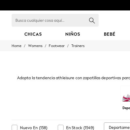
Busca
cualquier
cosa
aquí...
CHICAS
NIÑOS
BEBÉ
/
/
/
Home
Womens
Footwear
Trainers
GIRLS
New in
New: Next
Trending: Top & Short Sets
Trending: Clogs
Toy Story
Adopta la tendencia athleisure con zapatillas deportivas para 
Summer Dresses
estampados de animales y diseños con colores vibrantes, y 
THE SET
cubre todo, desde looks informales hasta 
0-2 Years
3-5 Years
6-8 Years
Depo
9-11 Years
12-14 Years
15+ Years
All Clothing
Departame
Nuevo En
(
158
)
En Stock
(
1549
)