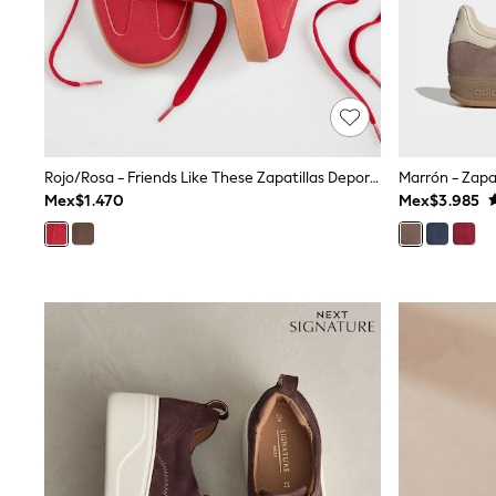
Multipacks
All Underwear
Pyjamas
Slippers
Socks & Tights
All Bags & Accessories
Bags
Shop all
Rojo/Rosa - Friends Like These Zapatillas Deportivas Retro Con Cordones Y Suela De Goma
Hoodies & Sweatshirts
Mex$1.470
Mex$3.985
T-Shirts & Vests
Leggings, Joggers & Shorts
Swim
Hats, Gloves & Scarves
BOYS
0-2 Years
3-5 Years
6-8 Years
9-11 Years
12-14 Years
15+ Years
All Boy's New In
Boys' New In
Trending: Top & Short Sets