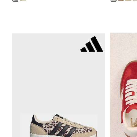
T-Shirts & Polo Shirts
Jackets
Joggers & Shorts
Shirts
BABY
New In
New In: NEXT
0-3 Months
3-6 Months
6-9 Months
9-12 Months
12-18 Months
18-24 Months
Boys
Girls
All Maternity
All Clothing
Cardigans & Knitwear
Coats & Pramsuits
Dresses
Dungarees
Leggings
Occasionwear
Sets & Outfits