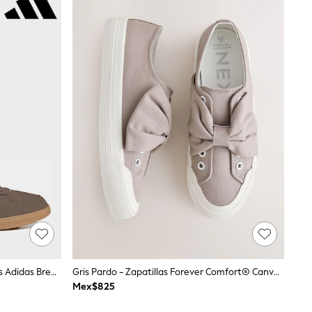
Marrón/Rosa - Zapatillas Elegantes Adidas Breaknet
Gris Pardo - Zapatillas Forever Comfort® Canvas Con Lazo
Mex$825