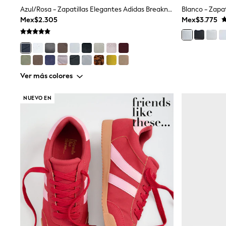
Rash Vests
Azul/Rosa - Zapatillas Elegantes Adidas Breaknet
Blanco - Zapa
Sun Safe Swimwear
Mex$2.305
Mex$3.775
Sun Hats & Caps
Shop All Footwear
Sliders
Sneakers & Pumps
First Walkers
Boots
Ver más colores
School Shoes
Half Sizes
NUEVO EN
Wellies
Wide Fit
New in
Summer Dresses
Occasion and Party Dresses
Floral Dresses
Sequin Dresses
Short Sleeve Dresses
Longsleeve Dresses
100% Cotton Dresses
Long Sleeve
Short Sleeve
Printed T-Shirts
Plain T-Shirts