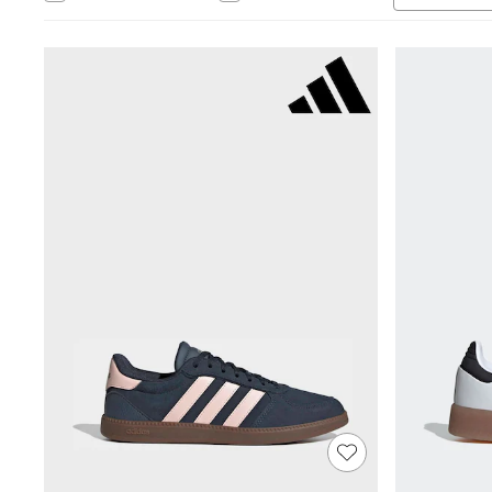
Babygrows & Sleepsuits
Bodysuits & Vests
Coats & Jackets
Dresses
Jeans
Jumpsuits & Playsuits
Knitwear
Nightwear & Pyjamas
Trousers & Leggings
Schoolwear
Sets & Outfits
Shirts & Blouses
Shorts & Skirts
Sportswear
Sweatshirts & Hoodies
Swimwear
T-Shirts
Tops
All Holiday Shop
Tops
Dresses
Shorts
Skirts
Sandals & Sliders