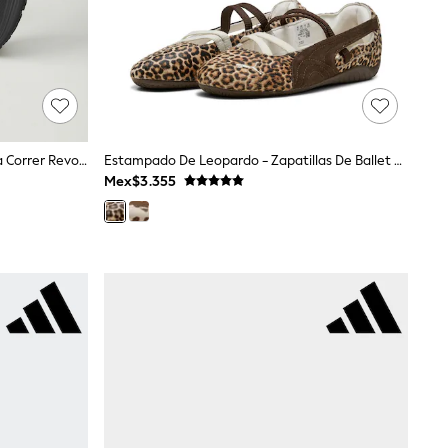
Negro - Zapatillas De Deporte Para Correr Revolution 8 Road De Nike
Estampado De Leopardo - Zapatillas De Ballet Puma Wild Speedcat
Mex$3.355