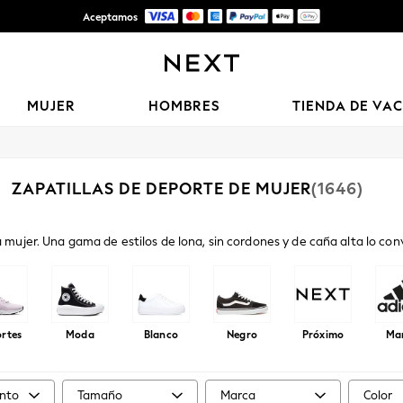
Aceptamos
Entrega gratis en pedidos superiores a Mex$1,500* | Impuestos pagados
MUJER
HOMBRES
TIENDA DE VA
ZAPATILLAS DE DEPORTE DE MUJER
(1646)
mujer. Una gama de estilos de lona, sin cordones y de caña alta lo convi
con zapatillas deportivas y de moda de marcas como Nike, Skechers y 
sesiones diarias de gimnasio. - Completa tu look con
leggings
o
vaquero
rtes
Moda
Blanco
Negro
Próximo
Ma
nto
Tamaño
Marca
Color