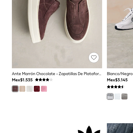
Trending: Clogs
Toy Story
Pokemon
Spiderman
THE SET
Shop All Clothing
Babygrows & Sleepsuits
Bodysuits & Vests
Coats & Jackets
Jeans
Joggers
Knitwear
Nightwear & Pyjamas
Ante Marrón Chocolate - Zapatillas De Plataforma Con Cuña Gruesa De Cuero Signature
Schoolwear
Mex$1.535
Mex$3.145
Sets & Outfits
Shirts & Polos
Shorts
Sportswear
Suits & Waistcoats
Sweatshirts & Hoodies
Swimwear
T-Shirts
Tops
Pants & Chinos