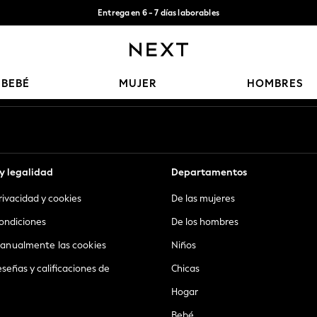
Entrega en 6 - 7 días laborables
Aceptamos
Nuestras redes sociales
BEBÉ
MUJER
HOMBRES
y legalidad
Departamentos
privacidad y cookies
De las mujeres
ondiciones
De los hombres
anualmente las cookies
Niños
eseñas y calificaciones de
Chicas
Hogar
Bebé