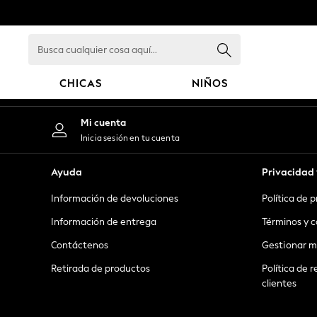
An error occurred on client
Busca
cualquier
cosa
CHICAS
NIÑOS
aquí...
GIRLS
Mi cuenta
New in
Inicia sesión en tu cuenta
New: Next
Trending: Top & Short Sets
Ayuda
Privacidad 
Trending: Clogs
Información de devoluciones
Política de 
Toy Story
Summer Dresses
Información de entrega
Términos y c
THE SET
Contáctenos
Gestionar m
0-2 Years
Retirada de productos
Política de r
3-5 Years
clientes
6-8 Years
9-11 Years