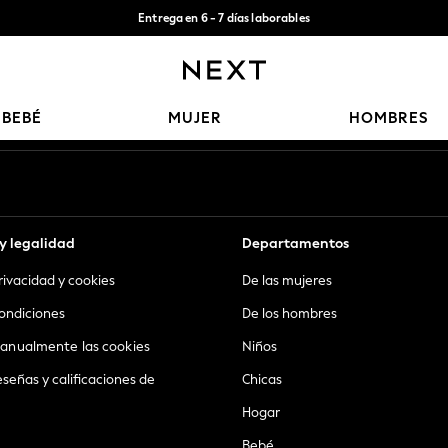
Entrega en 6 - 7 días laborables
Aceptamos
Nuestras redes sociales
BEBÉ
MUJER
HOMBRES
y legalidad
Departamentos
privacidad y cookies
De las mujeres
ondiciones
De los hombres
anualmente las cookies
Niños
eseñas y calificaciones de
Chicas
Hogar
Bebé