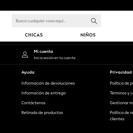
An error occurred on client
Busca
cualquier
cosa
CHICAS
NIÑOS
aquí...
GIRLS
Mi cuenta
New in
Inicia sesión en tu cuenta
New: Next
Trending: Top & Short Sets
Ayuda
Privacidad 
Trending: Clogs
Información de devoluciones
Política de 
Toy Story
Summer Dresses
Información de entrega
Términos y c
THE SET
Contáctenos
Gestionar m
0-2 Years
Retirada de productos
Política de r
3-5 Years
clientes
6-8 Years
9-11 Years