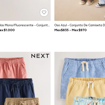
Palmas Amarillas Mono/Fluorescente - Conjunto De Bebé De Camisetas Y Shorts 6 Pieza (0meses-2años)
ex$1.000
Mex$835 - Mex$970