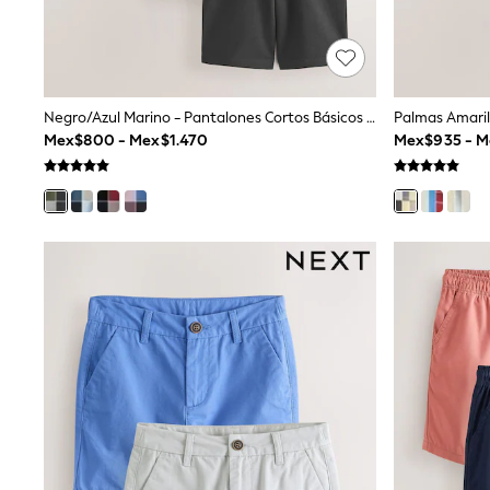
Multipacks
All Underwear
Pyjamas
Slippers
Socks & Tights
Negro/Azul Marino - Pantalones Cortos Básicos (3-16años)
All Bags & Accessories
Mex$800 - Mex$1.470
Mex$935 - M
Bags
Shop all
Hoodies & Sweatshirts
T-Shirts & Vests
Leggings, Joggers & Shorts
Swim
Hats, Gloves & Scarves
BOYS
0-2 Years
3-5 Years
6-8 Years
9-11 Years
12-14 Years
15+ Years
All Boy's New In
Boys' New In
Trending: Top & Short Sets