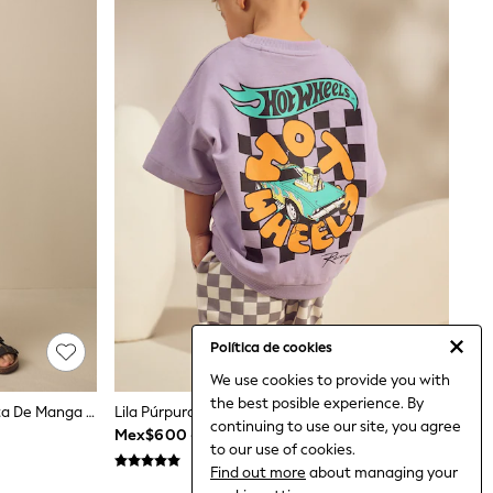
Política de cookies
We use cookies to provide you with
the best posible experience. By
Playa Verde - Conjunto De Camiseta De Manga Corta Y Pantalón Corto (3meses -7años)
Lila Púrpura - Conjunto De Camiseta Corta Cuadros De Hot Wheels (9meses-8años)
continuing to use our site, you agree
Mex$600 - Mex$735
to our use of cookies.
Find out more
about managing your