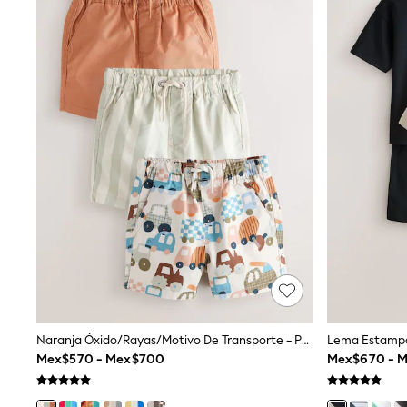
T-Shirts & Polo Shirts
Jackets
Joggers & Shorts
Shirts
BABY
New In
New In: NEXT
0-3 Months
3-6 Months
6-9 Months
9-12 Months
12-18 Months
18-24 Months
Boys
Girls
All Maternity
All Clothing
Cardigans & Knitwear
Coats & Pramsuits
Dresses
Naranja Óxido/rayas/motivo De Transporte - Pantalones Cortos Sin Cierre 3 Pack (3meses -7años)
Dungarees
Mex$570 - Mex$700
Mex$670 - 
Leggings
Occasionwear
Sets & Outfits