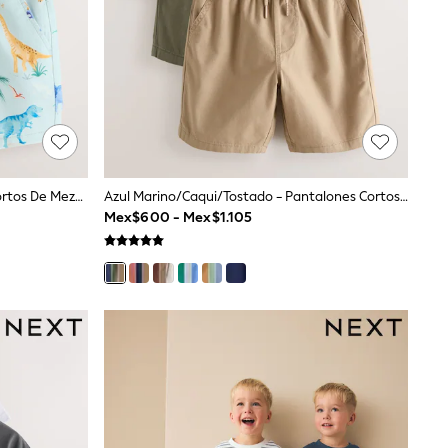
Azul/Amarillo/Dino - Pantalones Cortos De Mezcla De Lino 3 Paquete (3meses -7años)
Azul Marino/caqui/Tostado - Pantalones Cortos (3-16 Años)
Mex$600 - Mex$1.105