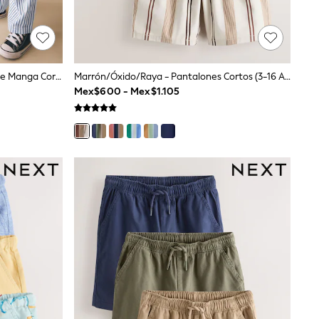
Oso Azul - Conjunto De Camiseta De Manga Corta Y Pantalones De Chándal Ligeros 2 (3meses-7años)
Marrón/Óxido/Raya - Pantalones Cortos (3-16 Años)
Mex$600 - Mex$1.105