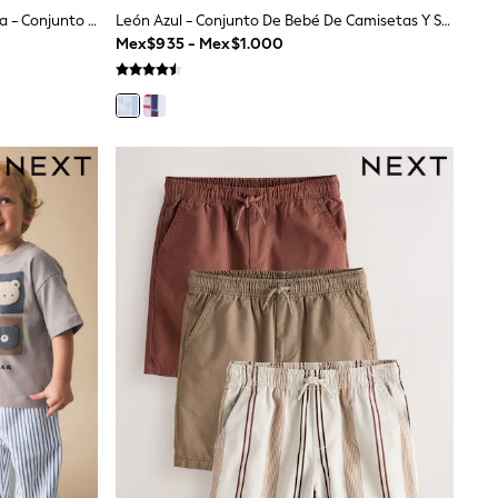
Granja De Cosecha Propia Azul/roja - Conjunto De Bebé De Camisetas Y Shorts 6 Pieza (0meses-2años)
León Azul - Conjunto De Bebé De Camisetas Y Shorts 6 Pieza (0meses-3años)
Mex$935 - Mex$1.000