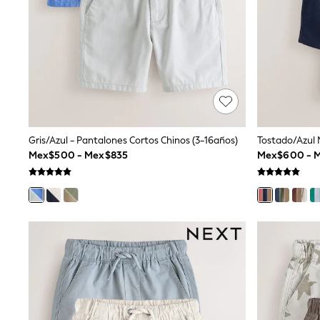
Trending: Clogs
Toy Story
Pokemon
Spiderman
THE SET
Shop All Clothing
Babygrows & Sleepsuits
Bodysuits & Vests
Coats & Jackets
Jeans
Joggers
Gris/Azul - Pantalones Cortos Chinos (3-16años)
Knitwear
Mex$500 - Mex$835
Mex$600 - M
Nightwear & Pyjamas
Schoolwear
Sets & Outfits
Shirts & Polos
Shorts
Sportswear
Suits & Waistcoats
Sweatshirts & Hoodies
Swimwear
T-Shirts
Tops
Pants & Chinos