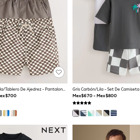
Marrón/Estrella/Tablero De Ajedrez - Pantalones Cortos Sin Cierre 3 Pack (3meses -7años)
Mex$700
Mex$670 - Mex$800