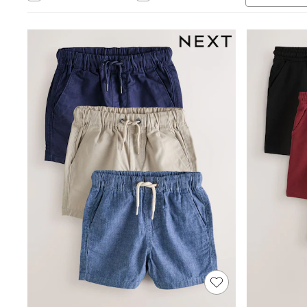
Babygrows & Sleepsuits
Bodysuits & Vests
Coats & Jackets
Dresses
Jeans
Jumpsuits & Playsuits
Knitwear
Nightwear & Pyjamas
Trousers & Leggings
Schoolwear
Sets & Outfits
Shirts & Blouses
Shorts & Skirts
Sportswear
Sweatshirts & Hoodies
Swimwear
T-Shirts
Tops
All Holiday Shop
Tops
Dresses
Shorts
Skirts
Sandals & Sliders