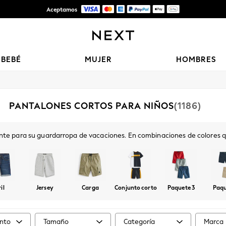
Aceptamos
Entrega gratis en pedidos superiores a Mex$1,500* | Impuestos pagados
BEBÉ
MUJER
HOMBRES
PANTALONES CORTOS PARA NIÑOS
(1186)
nte para su guardarropa de vacaciones. En combinaciones de colores que
informal elegante perfecto. Los pantalones cortos vaqueros tradicional
versátil ideal.
il
Jersey
Carga
Conjunto corto
Paquete 3
Paqu
nto
Tamaño
Categoría
Marca