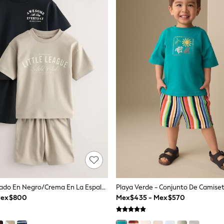
Lema Estampado En Negro/crema En La Espalda - Set De Camiseta De Manga Corta Y Pantalón Corto 2 (3mes-7años)
Mex$800
Mex$435 - Mex$570