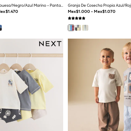
Natural/Frambuesa/Negro/Azul Marino - Pantalones Cortos Básicos (3-16años)
ex$1.470
Mex$1.000 - Mex$1.070