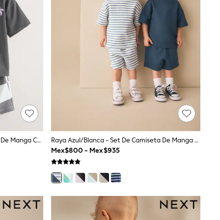
Gris Carbón/Lila - Set De Camiseta De Manga Corta Y Pantalón Corto 2 (3mes-7años)
Raya Azul/blanca - Set De Camiseta De Manga Corta Y Pantalón Corto 2 (3mes-7años)
Mex$800 - Mex$935