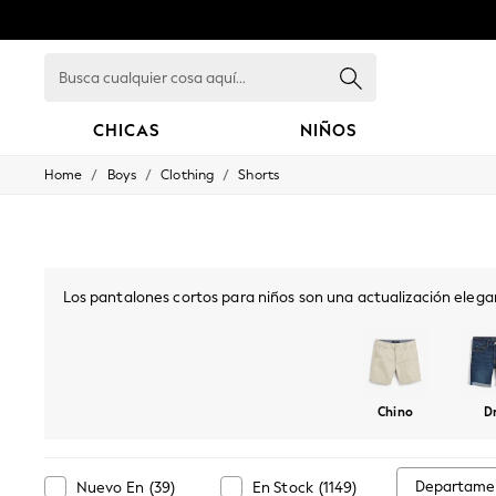
Busca
cualquier
cosa
aquí...
CHICAS
NIÑOS
/
/
/
Home
Boys
Clothing
Shorts
GIRLS
New in
New: Next
Trending: Top & Short Sets
Trending: Clogs
Toy Story
Los pantalones cortos para niños son una actualización elega
Summer Dresses
libre o, combinados con una camisa, para crear el atuendo 
THE SET
0-2 Years
3-5 Years
6-8 Years
Chino
Dr
9-11 Years
12-14 Years
15+ Years
All Clothing
Departame
Nuevo En
(
39
)
En Stock
(
1149
)