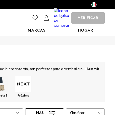
VERIFICAR
0
MARCAS
HOGAR
 le encantarán, son perfectos para divertir al aire
+ Leer más
es, de jersey o en packs múltiples son una opción
ete 2
Próximo
Clasificar
MÁS