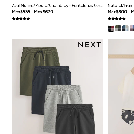
Rash Vests
Azul Marino/piedra/chambray - Pantalones Cortos Sin Cierre 3 Pack (3meses -7años)
Sun Safe Swimwear
Mex$535 - Mex$670
Mex$800 - M
Sun Hats & Caps
Shop All Footwear
Sliders
Sneakers & Pumps
First Walkers
Boots
School Shoes
Half Sizes
Wellies
Wide Fit
New in
Summer Dresses
Occasion and Party Dresses
Floral Dresses
Sequin Dresses
Short Sleeve Dresses
Longsleeve Dresses
100% Cotton Dresses
Long Sleeve
Short Sleeve
Printed T-Shirts
Plain T-Shirts