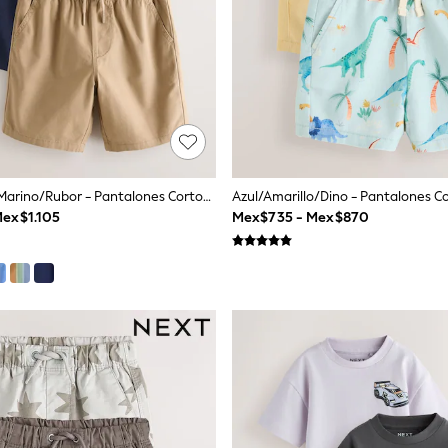
Tostado/Azul Marino/Rubor - Pantalones Cortos (3-16 Años)
ex$1.105
Mex$735 - Mex$870