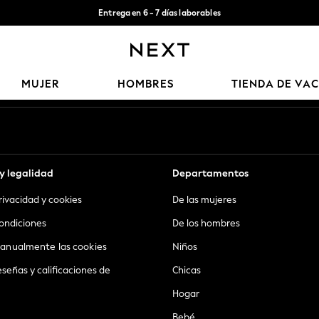
Entrega en 6 - 7 días laborables
Aceptamos
Nuestras redes sociales
MUJER
HOMBRES
TIENDA DE VA
y legalidad
Departamentos
privacidad y cookies
De las mujeres
ondiciones
De los hombres
anualmente las cookies
Niños
eseñas y calificaciones de
Chicas
Hogar
Bebé