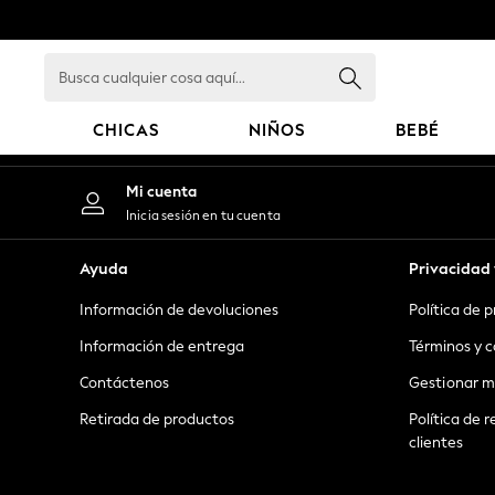
An error occurred on client
Busca
cualquier
cosa
CHICAS
NIÑOS
BEBÉ
aquí...
GIRLS
Mi cuenta
New in
Inicia sesión en tu cuenta
New: Next
Trending: Top & Short Sets
Ayuda
Privacidad 
Trending: Clogs
Información de devoluciones
Política de 
Toy Story
Summer Dresses
Información de entrega
Términos y c
THE SET
Contáctenos
Gestionar m
0-2 Years
Retirada de productos
Política de r
3-5 Years
clientes
6-8 Years
9-11 Years