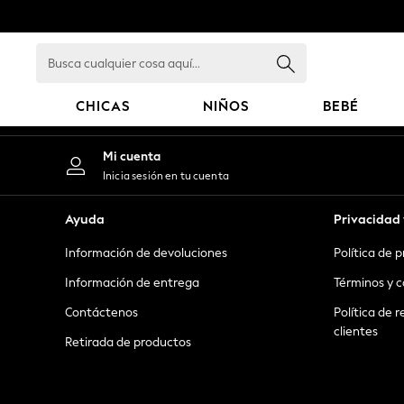
An error occurred on client
Busca
cualquier
cosa
CHICAS
NIÑOS
BEBÉ
aquí...
GIRLS
Mi cuenta
New in
Inicia sesión en tu cuenta
New: Next
Trending: Top & Short Sets
Ayuda
Privacidad 
Trending: Clogs
Información de devoluciones
Política de 
Toy Story
Summer Dresses
Información de entrega
Términos y c
THE SET
Contáctenos
Política de r
0-2 Years
clientes
Retirada de productos
3-5 Years
6-8 Years
9-11 Years