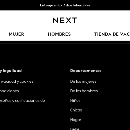
Entrega en 6 - 7 días laborables
Aceptamos
Nuestras redes sociales
MUJER
HOMBRES
TIENDA DE VA
y legalidad
Departamentos
privacidad y cookies
De las mujeres
ondiciones
De los hombres
eseñas y calificaciones de
Niños
Chicas
Hogar
Bebé