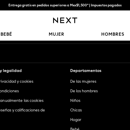
Entrega gratis en pedidos superiores a Mex$1,500* | Impuestos pagados
Entrega en 6 - 7 días laborables
Nuestras redes sociales
BEBÉ
MUJER
HOMBRES
y legalidad
Departamentos
privacidad y cookies
De las mujeres
ondiciones
De los hombres
anualmente las cookies
Niños
eseñas y calificaciones de
Chicas
Hogar
Bebé