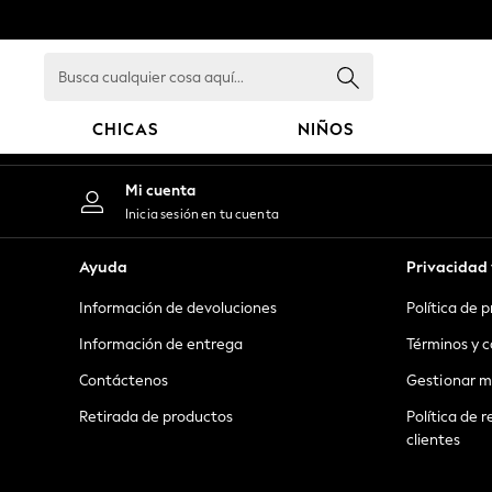
An error occurred on client
Busca
cualquier
cosa
CHICAS
NIÑOS
aquí...
GIRLS
Mi cuenta
New in
Inicia sesión en tu cuenta
New: Next
Trending: Top & Short Sets
Ayuda
Privacidad 
Trending: Clogs
Información de devoluciones
Política de 
Toy Story
Summer Dresses
Información de entrega
Términos y c
THE SET
Contáctenos
Gestionar m
0-2 Years
Retirada de productos
Política de r
3-5 Years
clientes
6-8 Years
9-11 Years