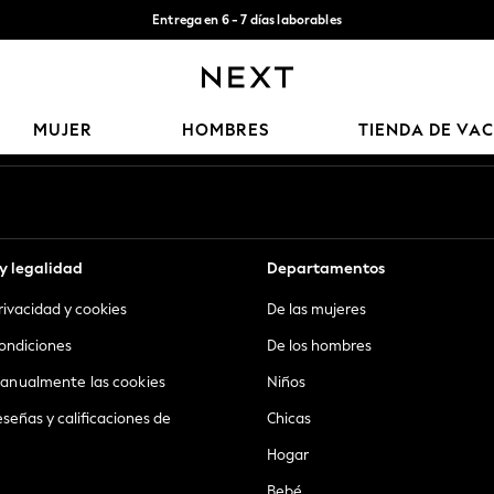
Entrega en 6 - 7 días laborables
Aceptamos
Nuestras redes sociales
MUJER
HOMBRES
TIENDA DE VA
y legalidad
Departamentos
privacidad y cookies
De las mujeres
ondiciones
De los hombres
anualmente las cookies
Niños
eseñas y calificaciones de
Chicas
Hogar
Bebé