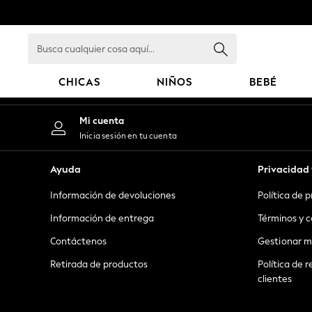
An error occurred on client
Busca
cualquier
cosa
CHICAS
NIÑOS
BEBÉ
aquí...
GIRLS
Mi cuenta
New in
Inicia sesión en tu cuenta
New: Next
Trending: Top & Short Sets
Ayuda
Privacidad 
Trending: Clogs
Información de devoluciones
Política de 
Toy Story
Summer Dresses
Información de entrega
Términos y c
THE SET
Contáctenos
Gestionar m
0-2 Years
Retirada de productos
Política de r
3-5 Years
clientes
6-8 Years
9-11 Years