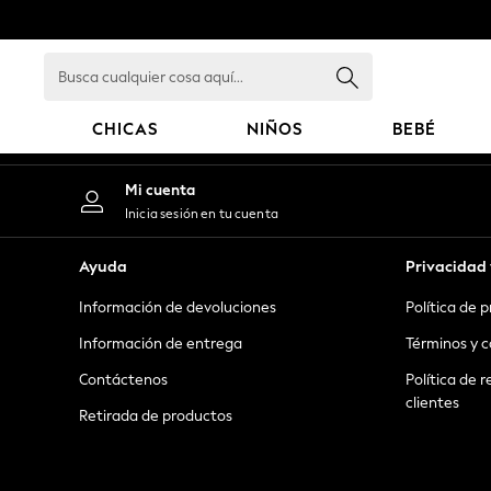
An error occurred on client
Busca
cualquier
cosa
CHICAS
NIÑOS
BEBÉ
aquí...
GIRLS
Mi cuenta
New in
Inicia sesión en tu cuenta
New: Next
Trending: Top & Short Sets
Ayuda
Privacidad 
Trending: Clogs
Información de devoluciones
Política de 
Toy Story
Summer Dresses
Información de entrega
Términos y c
THE SET
Contáctenos
Política de r
0-2 Years
clientes
Retirada de productos
3-5 Years
6-8 Years
9-11 Years