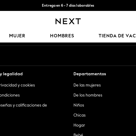
Entrega en 6 - 7 días laborables
Aceptamos
Nuestras redes sociales
MUJER
HOMBRES
TIENDA DE VA
y legalidad
Departamentos
privacidad y cookies
De las mujeres
ondiciones
De los hombres
eseñas y calificaciones de
Niños
Chicas
Hogar
Bebé