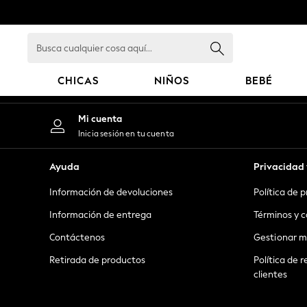
An error occurred on client
Busca
cualquier
cosa
CHICAS
NIÑOS
BEBÉ
aquí...
GIRLS
Mi cuenta
New in
Inicia sesión en tu cuenta
New: Next
Trending: Top & Short Sets
Ayuda
Privacidad 
Trending: Clogs
Información de devoluciones
Política de 
Toy Story
Summer Dresses
Información de entrega
Términos y c
THE SET
Contáctenos
Gestionar m
0-2 Years
Retirada de productos
Política de r
3-5 Years
clientes
6-8 Years
9-11 Years