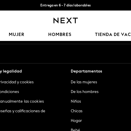
Entrega en 6 - 7 días laborables
Aceptamos
Nuestras redes sociales
MUJER
HOMBRES
TIENDA DE VA
y legalidad
Departamentos
privacidad y cookies
De las mujeres
ondiciones
De los hombres
anualmente las cookies
Niños
eseñas y calificaciones de
Chicas
Hogar
Bebé