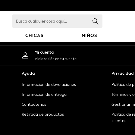
An error occurred on client
Busca
cualquier
cosa
CHICAS
NIÑOS
aquí...
GIRLS
Mi cuenta
New in
Inicia sesión en tu cuenta
New: Next
Trending: Top & Short Sets
Ayuda
Privacidad 
Trending: Clogs
Información de devoluciones
Política de 
Toy Story
Summer Dresses
Información de entrega
Términos y c
THE SET
Contáctenos
Gestionar m
0-2 Years
Retirada de productos
Política de r
3-5 Years
clientes
6-8 Years
9-11 Years