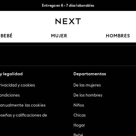
Entrega en 6 - 7 días laborables
Aceptamos
Nuestras redes sociales
BEBÉ
MUJER
HOMBRES
y legalidad
Departamentos
privacidad y cookies
De las mujeres
ondiciones
De los hombres
anualmente las cookies
Niños
eseñas y calificaciones de
Chicas
Hogar
Bebé