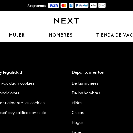
Aceptamos
Entrega gratis en pedidos superiores a Mex$1,500* | Impuestos pagados
Nuestras redes sociales
MUJER
HOMBRES
TIENDA DE VA
y legalidad
Departamentos
privacidad y cookies
De las mujeres
ondiciones
De los hombres
anualmente las cookies
Niños
eseñas y calificaciones de
Chicas
Hogar
Bebé