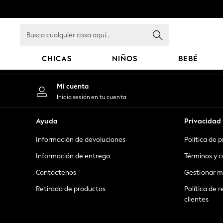
An error occurred on client
Busca
cualquier
cosa
CHICAS
NIÑOS
BEBÉ
aquí...
GIRLS
Mi cuenta
New in
Inicia sesión en tu cuenta
New: Next
Trending: Top & Short Sets
Ayuda
Privacidad 
Trending: Clogs
Información de devoluciones
Política de 
Toy Story
Summer Dresses
Información de entrega
Términos y c
THE SET
Contáctenos
Gestionar m
0-2 Years
Retirada de productos
Política de r
3-5 Years
clientes
6-8 Years
9-11 Years