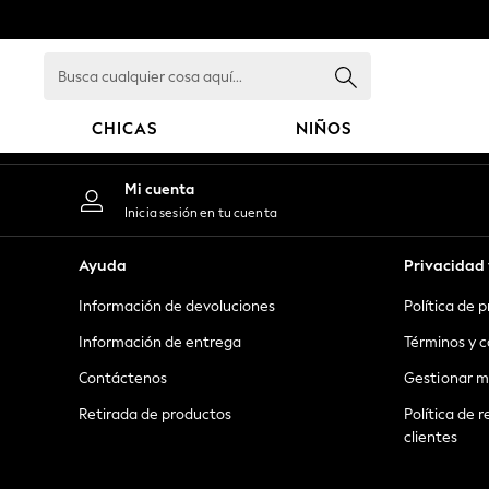
An error occurred on client
Busca
cualquier
cosa
CHICAS
NIÑOS
aquí...
GIRLS
Mi cuenta
New in
Inicia sesión en tu cuenta
New: Next
Trending: Top & Short Sets
Ayuda
Privacidad 
Trending: Clogs
Información de devoluciones
Política de 
Toy Story
Summer Dresses
Información de entrega
Términos y c
THE SET
Contáctenos
Gestionar m
0-2 Years
Retirada de productos
Política de r
3-5 Years
clientes
6-8 Years
9-11 Years