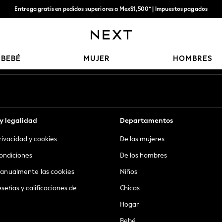
Entrega gratis en pedidos superiores a Mex$1,500* | Impuestos pagados
Entrega en 6 - 7 días laborables
Nuestras redes sociales
BEBÉ
MUJER
HOMBRES
y legalidad
Departamentos
privacidad y cookies
De las mujeres
ondiciones
De los hombres
anualmente las cookies
Niños
eseñas y calificaciones de
Chicas
Hogar
Bebé