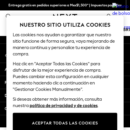
Entrega gratis en pedidos superiores a Mex$1,500* | Impuestos pagados
An error occurred on client
Entrega en 6 - 7 días laborables
0
Nuestras redes sociales
NUESTRO SITIO UTILIZA COOKIES
CHICAS
NIÑOS
BEBÉ
MUJER
HOMBR
Las cookies nos ayudan a garantizar que nuestro
sitio funcione de forma segura, vaya mejorando de
GIRLS
manera continua y personalice tu experiencia de
Mi cuenta
New in
compra.
Inicia sesión en tu cuenta
New: Next
Haz clic en "Aceptar Todas las Cookies" para
Trending: Top & Short Sets
Ayuda
disfrutar de la mejor experiencia de compra.
Trending: Clogs
Puedes cambiar esta configuración en cualquier
Toy Story
Privacidad y legalidad
momento haciendo clic a continuación en
Summer Dresses
"Gestionar Cookies Manualmente".
THE SET
Departamentos
Si deseas obtener más información, consulta
0-2 Years
nuestra
política de privacidad y de cookies
.
3-5 Years
Otros servicios
6-8 Years
9-11 Years
© 2026 Next Retail Ltd. Todos los derechos reservados.
ACEPTAR TODAS LAS COOKIES
12-14 Years