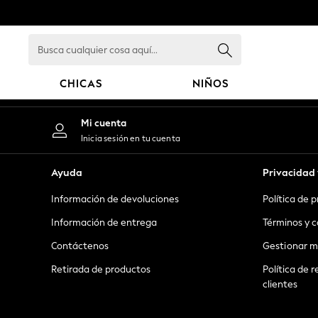
An error occurred on client
Busca
cualquier
cosa
CHICAS
NIÑOS
aquí...
GIRLS
Mi cuenta
New in
Inicia sesión en tu cuenta
New: Next
Trending: Top & Short Sets
Ayuda
Privacidad 
Trending: Clogs
Información de devoluciones
Política de 
Toy Story
Summer Dresses
Información de entrega
Términos y c
THE SET
Contáctenos
Gestionar m
0-2 Years
Retirada de productos
Política de r
3-5 Years
clientes
6-8 Years
9-11 Years