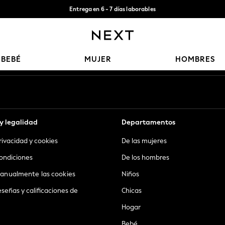
Entrega en 6 - 7 días laborables
Aceptamos
Nuestras redes sociales
BEBÉ
MUJER
HOMBRES
y legalidad
Departamentos
privacidad y cookies
De las mujeres
ondiciones
De los hombres
anualmente las cookies
Niños
eseñas y calificaciones de
Chicas
Hogar
Bebé