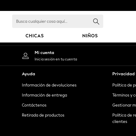
An error occurred on client
Busca
cualquier
cosa
CHICAS
NIÑOS
aquí...
GIRLS
Mi cuenta
New in
Inicia sesión en tu cuenta
New: Next
Trending: Top & Short Sets
Ayuda
Privacidad 
Trending: Clogs
Información de devoluciones
Política de 
Toy Story
Summer Dresses
Información de entrega
Términos y c
THE SET
Contáctenos
Gestionar m
0-2 Years
Retirada de productos
Política de r
3-5 Years
clientes
6-8 Years
9-11 Years