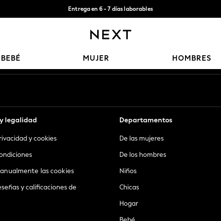
Entrega en 6 - 7 días laborables
Aceptamos
Nuestras redes sociales
BEBÉ
MUJER
HOMBRES
y legalidad
Departamentos
privacidad y cookies
De las mujeres
ondiciones
De los hombres
anualmente las cookies
Niños
eseñas y calificaciones de
Chicas
Hogar
Bebé