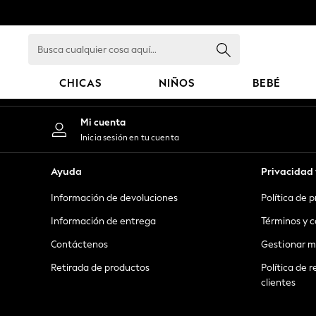
An error occurred on client
Busca
cualquier
cosa
CHICAS
NIÑOS
BEBÉ
aquí...
GIRLS
Mi cuenta
New in
Inicia sesión en tu cuenta
New: Next
Trending: Top & Short Sets
Ayuda
Privacidad 
Trending: Clogs
Información de devoluciones
Política de 
Toy Story
Summer Dresses
Información de entrega
Términos y c
THE SET
Contáctenos
Gestionar m
0-2 Years
Retirada de productos
Política de r
3-5 Years
clientes
6-8 Years
9-11 Years