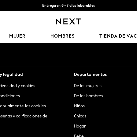
Entrega en 6 - 7 días laborables
Aceptamos
Nuestras redes sociales
MUJER
HOMBRES
TIENDA DE VA
y legalidad
Departamentos
privacidad y cookies
De las mujeres
ondiciones
De los hombres
anualmente las cookies
Niños
eseñas y calificaciones de
Chicas
Hogar
Bebé