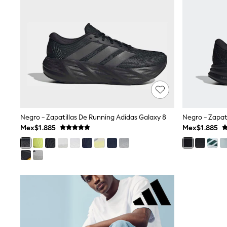
All Holiday Shop
Tops & T-Shirts
Shorts
Sandals & Sliders
Rash Vests
Sun Safe Swimwear
Sun Hats & Caps
Shop All Footwear
Baby & Toddler
Boots & Wellies
School Shoes
Sneakers
Negro - Zapatillas De Running Adidas Galaxy 8
Negro - Zapat
Underwear & Socks
Mex$1.885
Mex$1.885
All Underwear
Pyjamas
Slippers
Socks
All Accessories
Bags
Hats
Shop All Boys
Sneakers
Hoodies & Sweatshirts