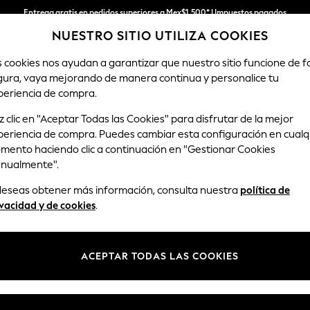
Entrega gratis en pedidos superiores a Mex$1,500* | Impuestos pagados
NUESTRO SITIO UTILIZA COOKIES
Entrega en 6 - 7 días laborables
s cookies nos ayudan a garantizar que nuestro sitio funcione de 
gura, vaya mejorando de manera continua y personalice tu
MUJER
HOMBRES
TIENDA DE VA
periencia de compra.
 clic en "Aceptar Todas las Cookies" para disfrutar de la mejor
periencia de compra. Puedes cambiar esta configuración en cualq
ZAPATILLAS DE DEPORTE PARA HOMBRE
(1049)
mento haciendo clic a continuación en "Gestionar Cookies
nualmente".
a crear tu armario desde abajo. Cada gran conjunto culmina con un nu
 deseas obtener más información, consulta nuestra
política de
 favoritas. Reebok Classics, Nike Air o New Balance... Descubre estilos
vacidad y de cookies
.
gama de zapatillas deportivas para hombre.
mo
Adidas
De marca
Blanco
Negro
Cuero
ACEPTAR TODAS LAS COOKIES
nto
Tamaño
Marca
Color