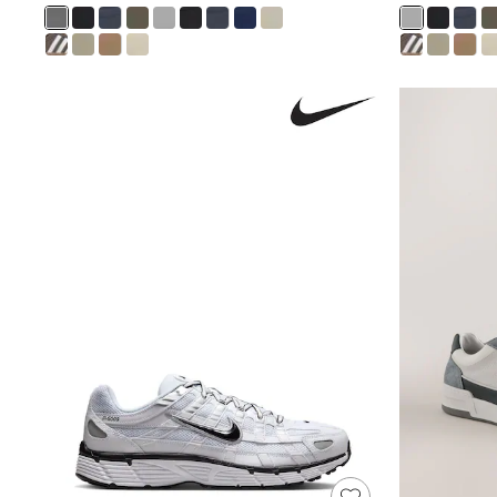
Rash Vests
Sun Safe Swimwear
Sun Hats & Caps
Shop All Footwear
Sliders
Sneakers & Pumps
First Walkers
Boots
School Shoes
Half Sizes
Wellies
Wide Fit
New in
Summer Dresses
Occasion and Party Dresses
Floral Dresses
Sequin Dresses
Short Sleeve Dresses
Longsleeve Dresses
100% Cotton Dresses
Long Sleeve
Short Sleeve
Printed T-Shirts
Plain T-Shirts