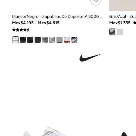
Multipacks
All Underwear
Blanco/Negro - Zapatillas De Deporte P-6000 De Nike
Pyjamas
Slippers
Mex$4.195 - Mex$4.615
Mex$1.335
Socks & Tights
All Bags & Accessories
Bags
Shop all
Hoodies & Sweatshirts
T-Shirts & Vests
Leggings, Joggers & Shorts
Swim
Hats, Gloves & Scarves
BOYS
0-2 Years
3-5 Years
6-8 Years
9-11 Years
12-14 Years
15+ Years
All Boy's New In
Boys' New In
Trending: Top & Short Sets