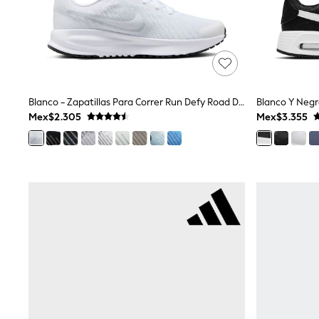
Trending: Clogs
Toy Story
Pokemon
Spiderman
THE SET
Shop All Clothing
Babygrows & Sleepsuits
Bodysuits & Vests
Blanco - Zapatillas Para Correr Run Defy Road De Nike
Coats & Jackets
Mex$2.305
Mex$3.355
Jeans
Joggers
Knitwear
Nightwear & Pyjamas
Schoolwear
Sets & Outfits
Shirts & Polos
Shorts
Sportswear
Suits & Waistcoats
Sweatshirts & Hoodies
Swimwear
T-Shirts
Tops
Pants & Chinos