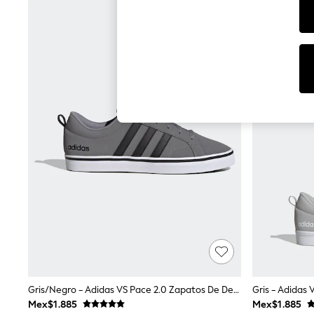
Babygrows & Sleepsuits
Bodysuits & Vests
Coats & Jackets
Dresses
Jeans
Jumpsuits & Playsuits
Knitwear
Nightwear & Pyjamas
Trousers & Leggings
Schoolwear
Sets & Outfits
Shirts & Blouses
Shorts & Skirts
Sportswear
Sweatshirts & Hoodies
Swimwear
T-Shirts
Tops
All Holiday Shop
Tops
Dresses
Shorts
Gris/Negro - Adidas VS Pace 2.0 Zapatos De Deporte
Gris - Adidas
Skirts
Mex$1.885
Mex$1.885
Sandals & Sliders