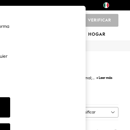
VERIFICAR
0
forma
CACIONES
MARCAS
HOGAR
uier
evo par de zapatillas, ya sea más o menos formal;
+ Leer más
 deportivos y formas clásicas entre nuestra amplia
Caña alta
Clasificar
MÁS