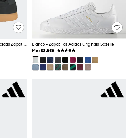
Blanco Y Negro - VL Court 3.0 De Adidas Zapatillas De Deporte
Blanco - Zapatillas Adidas Originals Gazelle
Mex$3.565