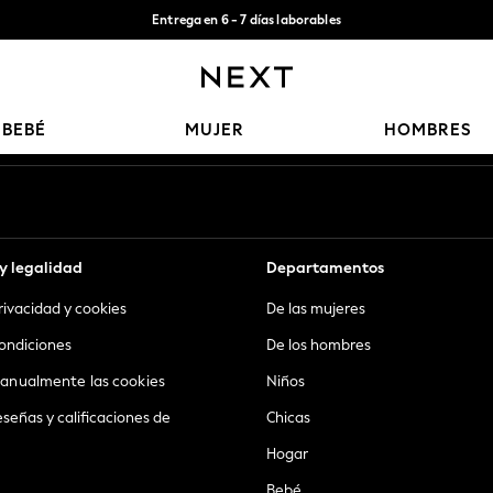
Entrega en 6 - 7 días laborables
Aceptamos
Nuestras redes sociales
BEBÉ
MUJER
HOMBRES
y legalidad
Departamentos
privacidad y cookies
De las mujeres
ondiciones
De los hombres
anualmente las cookies
Niños
eseñas y calificaciones de
Chicas
Hogar
Bebé