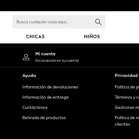
An error occurred on client
Busca
cualquier
cosa
CHICAS
NIÑOS
aquí...
GIRLS
Mi cuenta
New in
Inicia sesión en tu cuenta
New: Next
Trending: Top & Short Sets
Ayuda
Privacidad 
Trending: Clogs
Información de devoluciones
Política de 
Toy Story
Summer Dresses
Información de entrega
Términos y c
THE SET
Contáctenos
Gestionar m
0-2 Years
Retirada de productos
Política de r
3-5 Years
clientes
6-8 Years
9-11 Years