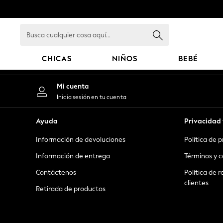
An error occurred on client
Busca
cualquier
cosa
CHICAS
NIÑOS
BEBÉ
aquí...
GIRLS
Mi cuenta
New in
Inicia sesión en tu cuenta
New: Next
Trending: Top & Short Sets
Ayuda
Privacidad 
Trending: Clogs
Información de devoluciones
Política de 
Toy Story
Summer Dresses
Información de entrega
Términos y c
THE SET
Contáctenos
Política de r
0-2 Years
clientes
Retirada de productos
3-5 Years
6-8 Years
9-11 Years