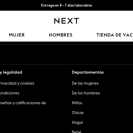
Entrega en 6 - 7 días laborables
Aceptamos
Nuestras redes sociales
MUJER
HOMBRES
TIENDA DE VA
y legalidad
Departamentos
privacidad y cookies
De las mujeres
ondiciones
De los hombres
eseñas y calificaciones de
Niños
Chicas
Hogar
Bebé