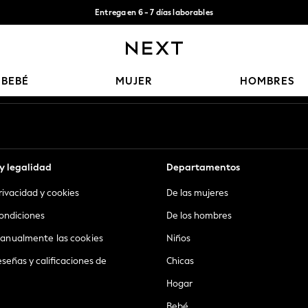
Entrega en 6 - 7 días laborables
Aceptamos
Nuestras redes sociales
BEBÉ
MUJER
HOMBRES
y legalidad
Departamentos
privacidad y cookies
De las mujeres
ondiciones
De los hombres
anualmente las cookies
Niños
eseñas y calificaciones de
Chicas
Hogar
Bebé