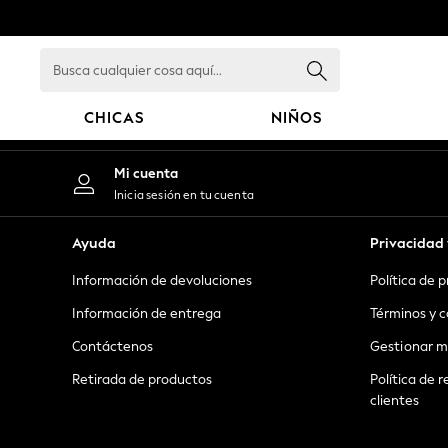
An error occurred on client
Busca
cualquier
cosa
CHICAS
NIÑOS
aquí...
GIRLS
Mi cuenta
New in
Inicia sesión en tu cuenta
New: Next
Trending: Top & Short Sets
Ayuda
Privacidad 
Trending: Clogs
Información de devoluciones
Política de 
Toy Story
Summer Dresses
Información de entrega
Términos y c
THE SET
Contáctenos
Gestionar m
0-2 Years
Retirada de productos
Política de r
3-5 Years
clientes
6-8 Years
9-11 Years