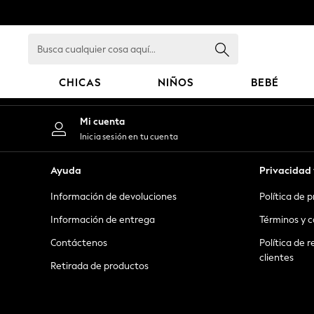
An error occurred on client
Busca
cualquier
cosa
CHICAS
NIÑOS
BEBÉ
aquí...
GIRLS
Mi cuenta
New in
Inicia sesión en tu cuenta
New: Next
Trending: Top & Short Sets
Ayuda
Privacidad 
Trending: Clogs
Información de devoluciones
Política de 
Toy Story
Summer Dresses
Información de entrega
Términos y c
THE SET
Contáctenos
Política de r
0-2 Years
clientes
Retirada de productos
3-5 Years
6-8 Years
9-11 Years