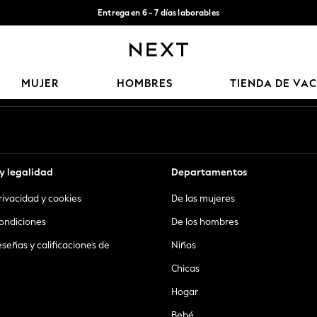
Entrega en 6 - 7 días laborables
Aceptamos
Nuestras redes sociales
MUJER
HOMBRES
TIENDA DE VA
y legalidad
Departamentos
privacidad y cookies
De las mujeres
ondiciones
De los hombres
eseñas y calificaciones de
Niños
Chicas
Hogar
Bebé