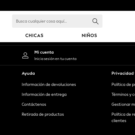
An error occurred on client
Busca
cualquier
cosa
CHICAS
NIÑOS
aquí...
GIRLS
Mi cuenta
New in
Inicia sesión en tu cuenta
New: Next
Trending: Top & Short Sets
Ayuda
Privacidad 
Trending: Clogs
Información de devoluciones
Política de 
Toy Story
Summer Dresses
Información de entrega
Términos y c
THE SET
Contáctenos
Gestionar m
0-2 Years
Retirada de productos
Política de r
3-5 Years
clientes
6-8 Years
9-11 Years