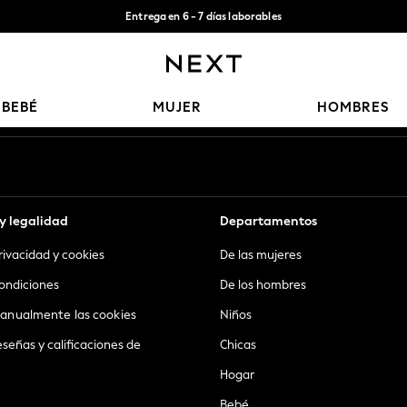
Entrega en 6 - 7 días laborables
Aceptamos
Nuestras redes sociales
BEBÉ
MUJER
HOMBRES
y legalidad
Departamentos
privacidad y cookies
De las mujeres
ondiciones
De los hombres
anualmente las cookies
Niños
eseñas y calificaciones de
Chicas
Hogar
Bebé