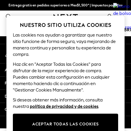
Entrega gratis en pedidos superiores a Mex$1,500* | Impuestos pagados
An error occurred on client
Entrega en 6 - 7 días laborables
0
Nuestras redes sociales
NUESTRO SITIO UTILIZA COOKIES
CHICAS
NIÑOS
BEBÉ
MUJER
HOMBR
Las cookies nos ayudan a garantizar que nuestro
sitio funcione de forma segura, vaya mejorando de
GIRLS
manera continua y personalice tu experiencia de
Mi cuenta
New in
compra.
Inicia sesión en tu cuenta
New: Next
Haz clic en "Aceptar Todas las Cookies" para
Trending: Top & Short Sets
Ayuda
disfrutar de la mejor experiencia de compra.
Trending: Clogs
Puedes cambiar esta configuración en cualquier
Toy Story
Privacidad y legalidad
momento haciendo clic a continuación en
Summer Dresses
"Gestionar Cookies Manualmente".
THE SET
Departamentos
Si deseas obtener más información, consulta
0-2 Years
nuestra
política de privacidad y de cookies
.
3-5 Years
Otros servicios
6-8 Years
9-11 Years
© 2026 Next Retail Ltd. Todos los derechos reservados.
ACEPTAR TODAS LAS COOKIES
12-14 Years