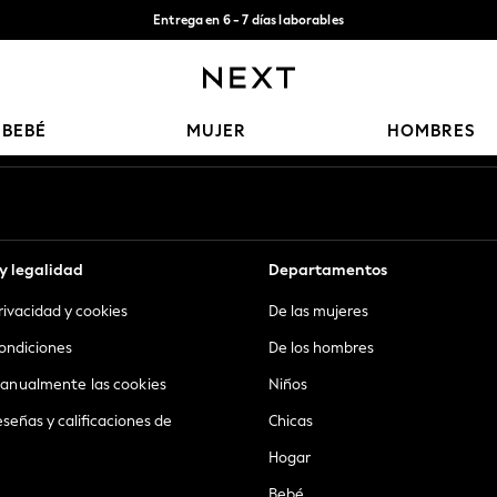
Entrega en 6 - 7 días laborables
Aceptamos
Nuestras redes sociales
BEBÉ
MUJER
HOMBRES
y legalidad
Departamentos
privacidad y cookies
De las mujeres
ondiciones
De los hombres
anualmente las cookies
Niños
eseñas y calificaciones de
Chicas
Hogar
Bebé