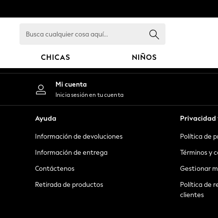
An error occurred on client
Busca
cualquier
cosa
CHICAS
NIÑOS
aquí...
GIRLS
Mi cuenta
New in
Inicia sesión en tu cuenta
New: Next
Trending: Top & Short Sets
Ayuda
Privacidad 
Trending: Clogs
Información de devoluciones
Política de 
Toy Story
Summer Dresses
Información de entrega
Términos y c
THE SET
Contáctenos
Gestionar m
0-2 Years
Retirada de productos
Política de r
3-5 Years
clientes
6-8 Years
9-11 Years