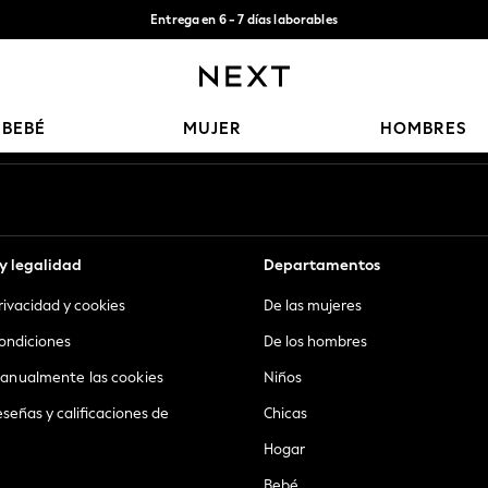
Entrega en 6 - 7 días laborables
Aceptamos
Nuestras redes sociales
BEBÉ
MUJER
HOMBRES
y legalidad
Departamentos
privacidad y cookies
De las mujeres
ondiciones
De los hombres
anualmente las cookies
Niños
eseñas y calificaciones de
Chicas
Hogar
Bebé