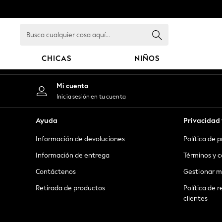
An error occurred on client
Busca
cualquier
cosa
CHICAS
NIÑOS
aquí...
GIRLS
Mi cuenta
New in
Inicia sesión en tu cuenta
New: Next
Trending: Top & Short Sets
Ayuda
Privacidad 
Trending: Clogs
Información de devoluciones
Política de 
Toy Story
Summer Dresses
Información de entrega
Términos y c
THE SET
Contáctenos
Gestionar m
0-2 Years
Retirada de productos
Política de r
3-5 Years
clientes
6-8 Years
9-11 Years