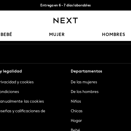
Entrega en 6 - 7 días laborables
Aceptamos
Nuestras redes sociales
BEBÉ
MUJER
HOMBRES
y legalidad
Departamentos
privacidad y cookies
De las mujeres
ondiciones
De los hombres
anualmente las cookies
Niños
eseñas y calificaciones de
Chicas
Hogar
Bebé