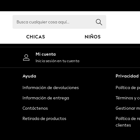
An error occurred on client
Busca
cualquier
cosa
CHICAS
NIÑOS
aquí...
GIRLS
Mi cuenta
New in
Inicia sesión en tu cuenta
New: Next
Trending: Top & Short Sets
Ayuda
Privacidad 
Trending: Clogs
Información de devoluciones
Política de 
Toy Story
Summer Dresses
Información de entrega
Términos y c
THE SET
Contáctenos
Gestionar m
0-2 Years
Retirada de productos
Política de r
3-5 Years
clientes
6-8 Years
9-11 Years