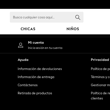
An error occurred on client
Busca
cualquier
cosa
CHICAS
NIÑOS
aquí...
GIRLS
Mi cuenta
New in
Inicia sesión en tu cuenta
New: Next
Trending: Top & Short Sets
Ayuda
Privacidad 
Trending: Clogs
Información de devoluciones
Política de 
Toy Story
Summer Dresses
Información de entrega
Términos y c
THE SET
Contáctenos
Gestionar m
0-2 Years
Retirada de productos
Política de r
3-5 Years
clientes
6-8 Years
9-11 Years