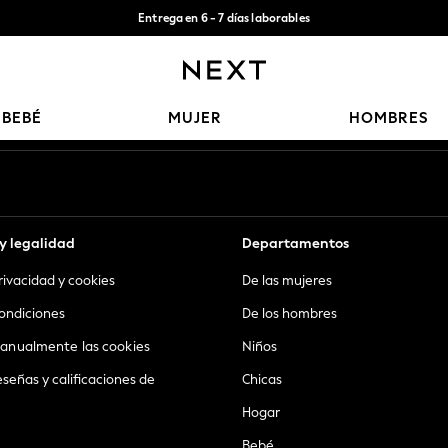
Entrega en 6 - 7 días laborables
Aceptamos
Nuestras redes sociales
BEBÉ
MUJER
HOMBRES
y legalidad
Departamentos
privacidad y cookies
De las mujeres
ondiciones
De los hombres
anualmente las cookies
Niños
eseñas y calificaciones de
Chicas
Hogar
Bebé