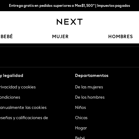
Entrega gratis en pedidos superiores a Mex$1,500* | Impuestos pagados
Entrega en 6 - 7 días laborables
Nuestras redes sociales
BEBÉ
MUJER
HOMBRES
y legalidad
Departamentos
privacidad y cookies
De las mujeres
ondiciones
De los hombres
anualmente las cookies
Niños
eseñas y calificaciones de
Chicas
Hogar
Bebé