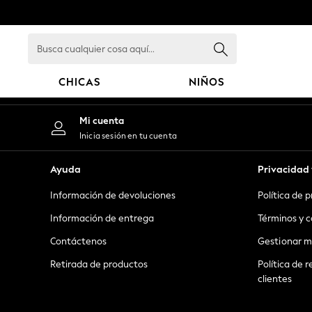
An error occurred on client
Busca
cualquier
cosa
CHICAS
NIÑOS
aquí...
GIRLS
Mi cuenta
New in
Inicia sesión en tu cuenta
New: Next
Trending: Top & Short Sets
Ayuda
Privacidad 
Trending: Clogs
Información de devoluciones
Política de 
Toy Story
Summer Dresses
Información de entrega
Términos y c
THE SET
Contáctenos
Gestionar m
0-2 Years
Retirada de productos
Política de r
3-5 Years
clientes
6-8 Years
9-11 Years