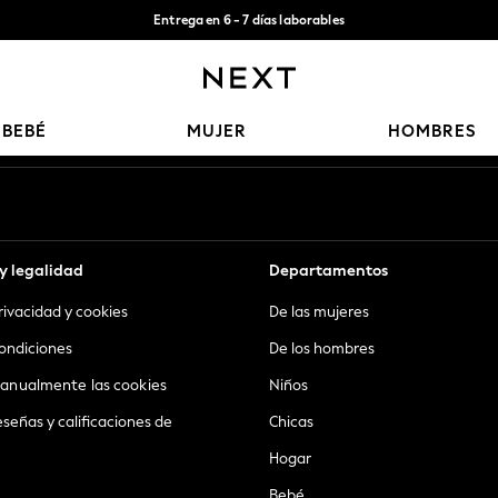
Entrega en 6 - 7 días laborables
Aceptamos
Nuestras redes sociales
BEBÉ
MUJER
HOMBRES
y legalidad
Departamentos
privacidad y cookies
De las mujeres
ondiciones
De los hombres
anualmente las cookies
Niños
eseñas y calificaciones de
Chicas
Hogar
Bebé