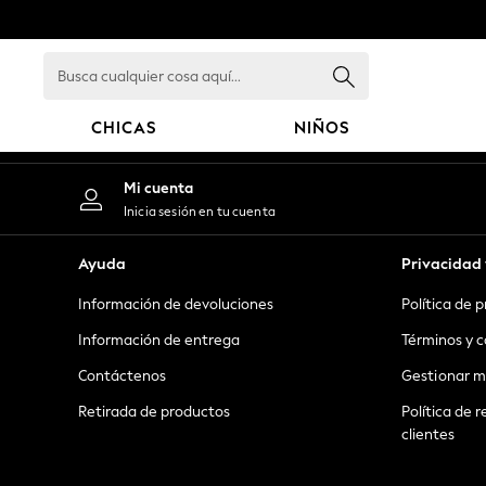
An error occurred on client
Busca
cualquier
cosa
CHICAS
NIÑOS
aquí...
GIRLS
Mi cuenta
New in
Inicia sesión en tu cuenta
New: Next
Trending: Top & Short Sets
Ayuda
Privacidad 
Trending: Clogs
Información de devoluciones
Política de 
Toy Story
Summer Dresses
Información de entrega
Términos y c
THE SET
Contáctenos
Gestionar m
0-2 Years
Retirada de productos
Política de r
3-5 Years
clientes
6-8 Years
9-11 Years