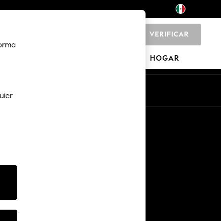
VERIFICAR
0
forma
CACIONES
MARCAS
HOGAR
uier
Otros servicios
Medios y prensa
La compañía
Carreras NEXT