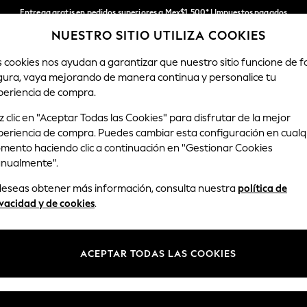
Entrega gratis en pedidos superiores a Mex$1,500* | Impuestos pagados
NUESTRO SITIO UTILIZA COOKIES
Entrega en 6 - 7 días laborables
Nuestras redes sociales
s cookies nos ayudan a garantizar que nuestro sitio funcione de 
gura, vaya mejorando de manera continua y personalice tu
MUJER
HOMBRES
TIENDA DE VA
periencia de compra.
 clic en "Aceptar Todas las Cookies" para disfrutar de la mejor
periencia de compra. Puedes cambiar esta configuración en cualq
mento haciendo clic a continuación en "Gestionar Cookies
nualmente".
y legalidad
Departamentos
 deseas obtener más información, consulta nuestra
política de
privacidad y cookies
De las mujeres
vacidad y de cookies
.
ondiciones
De los hombres
anualmente las cookies
Niños
ACEPTAR TODAS LAS COOKIES
eseñas y calificaciones de
Chicas
Hogar
Bebé