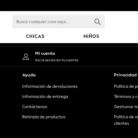
An error occurred on client
Busca
cualquier
cosa
CHICAS
NIÑOS
aquí...
GIRLS
Mi cuenta
New in
Inicia sesión en tu cuenta
New: Next
Trending: Top & Short Sets
Ayuda
Privacidad 
Trending: Clogs
Información de devoluciones
Política de 
Toy Story
Summer Dresses
Información de entrega
Términos y c
THE SET
Contáctenos
Gestionar m
0-2 Years
Retirada de productos
Política de r
3-5 Years
clientes
6-8 Years
9-11 Years