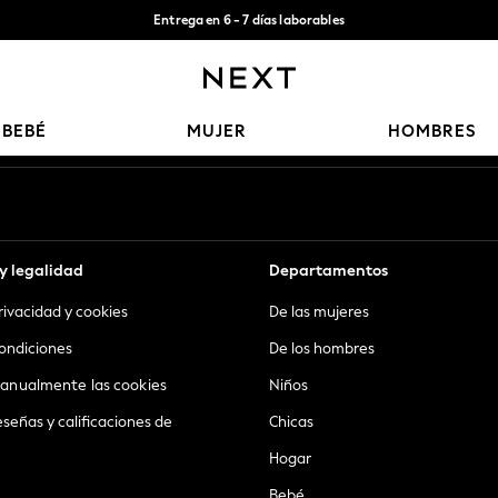
Entrega en 6 - 7 días laborables
Aceptamos
Nuestras redes sociales
BEBÉ
MUJER
HOMBRES
y legalidad
Departamentos
privacidad y cookies
De las mujeres
ondiciones
De los hombres
anualmente las cookies
Niños
eseñas y calificaciones de
Chicas
Hogar
Bebé