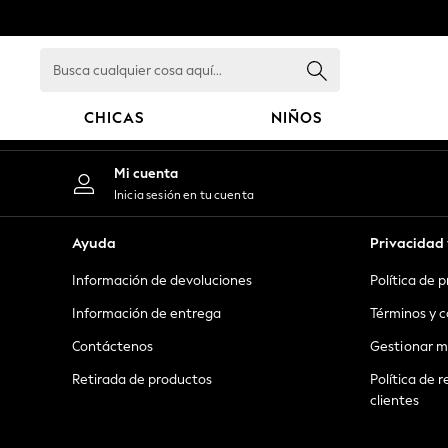
An error occurred on client
Busca
cualquier
cosa
CHICAS
NIÑOS
aquí...
GIRLS
Mi cuenta
New in
Inicia sesión en tu cuenta
New: Next
Trending: Top & Short Sets
Ayuda
Privacidad 
Trending: Clogs
Información de devoluciones
Política de 
Toy Story
Summer Dresses
Información de entrega
Términos y c
THE SET
Contáctenos
Gestionar m
0-2 Years
Retirada de productos
Política de r
3-5 Years
clientes
6-8 Years
9-11 Years