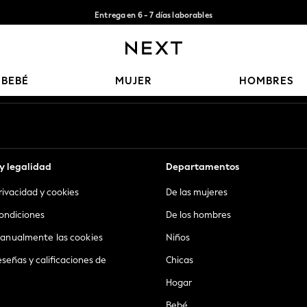
Entrega en 6 - 7 días laborables
Aceptamos
Nuestras redes sociales
BEBÉ
MUJER
HOMBRES
y legalidad
Departamentos
privacidad y cookies
De las mujeres
ondiciones
De los hombres
anualmente las cookies
Niños
eseñas y calificaciones de
Chicas
Hogar
Bebé