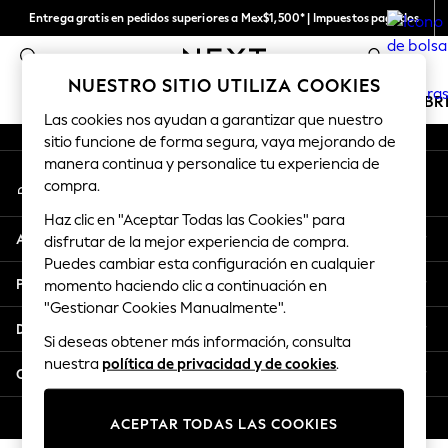
Entrega gratis en pedidos superiores a Mex$1,500* | Impuestos pagados
An error occurred on client
Entrega en 6 - 7 días laborables
0
Nuestras redes sociales
NUESTRO SITIO UTILIZA COOKIES
CHICAS
NIÑOS
BEBÉ
MUJER
HOMBR
Las cookies nos ayudan a garantizar que nuestro
sitio funcione de forma segura, vaya mejorando de
GIRLS
manera continua y personalice tu experiencia de
Mi cuenta
New in
compra.
Inicia sesión en tu cuenta
New: Next
Haz clic en "Aceptar Todas las Cookies" para
Trending: Top & Short Sets
Ayuda
disfrutar de la mejor experiencia de compra.
Trending: Clogs
Puedes cambiar esta configuración en cualquier
Toy Story
Privacidad y legalidad
momento haciendo clic a continuación en
Summer Dresses
"Gestionar Cookies Manualmente".
THE SET
Departamentos
Si deseas obtener más información, consulta
0-2 Years
nuestra
política de privacidad y de cookies
.
3-5 Years
Otros servicios
6-8 Years
9-11 Years
© 2026 Next Retail Ltd. Todos los derechos reservados.
ACEPTAR TODAS LAS COOKIES
12-14 Years