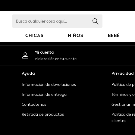
An error occurred on client
Busca
cualquier
cosa
CHICAS
NIÑOS
BEBÉ
aquí...
GIRLS
Mi cuenta
New in
Inicia sesión en tu cuenta
New: Next
Trending: Top & Short Sets
Ayuda
Privacidad 
Trending: Clogs
Información de devoluciones
Política de 
Toy Story
Summer Dresses
Información de entrega
Términos y c
THE SET
Contáctenos
Gestionar m
0-2 Years
Retirada de productos
Política de r
3-5 Years
clientes
6-8 Years
9-11 Years