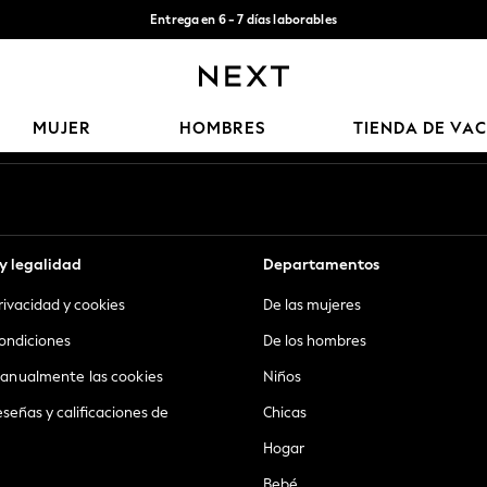
Entrega en 6 - 7 días laborables
Aceptamos
Nuestras redes sociales
MUJER
HOMBRES
TIENDA DE VA
y legalidad
Departamentos
privacidad y cookies
De las mujeres
ondiciones
De los hombres
anualmente las cookies
Niños
eseñas y calificaciones de
Chicas
Hogar
Bebé