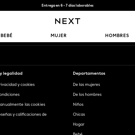
Entrega en 6 - 7 días laborables
Aceptamos
Nuestras redes sociales
BEBÉ
MUJER
HOMBRES
y legalidad
Departamentos
privacidad y cookies
De las mujeres
ondiciones
De los hombres
anualmente las cookies
Niños
eseñas y calificaciones de
Chicas
Hogar
Bebé