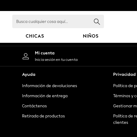
An error occurred on client
Busca
cualquier
cosa
CHICAS
NIÑOS
aquí...
GIRLS
Mi cuenta
New in
Inicia sesión en tu cuenta
New: Next
Trending: Top & Short Sets
Ayuda
Privacidad 
Trending: Clogs
Información de devoluciones
Política de 
Toy Story
Summer Dresses
Información de entrega
Términos y c
THE SET
Contáctenos
Gestionar m
0-2 Years
Retirada de productos
Política de r
3-5 Years
clientes
6-8 Years
9-11 Years