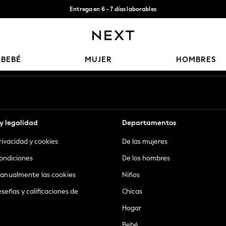
Entrega en 6 - 7 días laborables
Aceptamos
Nuestras redes sociales
BEBÉ
MUJER
HOMBRES
y legalidad
Departamentos
privacidad y cookies
De las mujeres
ondiciones
De los hombres
anualmente las cookies
Niños
eseñas y calificaciones de
Chicas
Hogar
Bebé