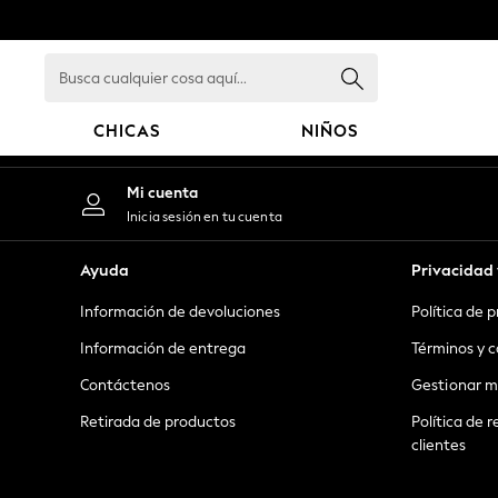
An error occurred on client
Busca
cualquier
cosa
CHICAS
NIÑOS
aquí...
GIRLS
Mi cuenta
New in
Inicia sesión en tu cuenta
New: Next
Trending: Top & Short Sets
Ayuda
Privacidad 
Trending: Clogs
Información de devoluciones
Política de 
Toy Story
Summer Dresses
Información de entrega
Términos y c
THE SET
Contáctenos
Gestionar m
0-2 Years
Retirada de productos
Política de r
3-5 Years
clientes
6-8 Years
9-11 Years